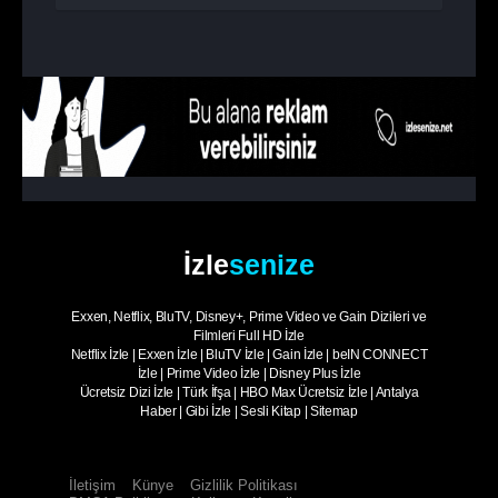
2. Sezon
7. Bölüm
Çıplak
2. Sezon
8. Bölüm
Çıplak
2. Sezon
9. Bölüm
- Sezon Finali
Çıplak
İzle
senize
Exxen, Netflix, BluTV, Disney+, Prime Video ve Gain Dizileri ve
Filmleri Full HD İzle
Netflix İzle
|
Exxen İzle
|
BluTV İzle
|
Gain İzle
|
beIN CONNECT
İzle
|
Prime Video İzle
|
Disney Plus İzle
Ücretsiz Dizi İzle
|
Türk İfşa
|
HBO Max Ücretsiz İzle
|
Antalya
Haber
|
Gibi İzle
|
Sesli Kitap
|
Sitemap
İletişim
Künye
Gizlilik Politikası