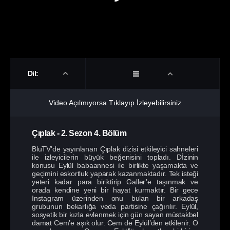
Dil:
Video Açılmıyorsa Tıklayıp İzleyebilirsiniz
Çıplak
-
2. Sezon
4. Bölüm
BluTV'de yayınlanan Çıplak dizisi etkileyici sahneleri
ile izleyicilerin büyük beğenisini topladı. Dİzinin
konusu Eylül babaannesi ile birlikte yaşamakta ve
geçimini eskortluk yaparak kazanmaktadır. Tek isteği
yeteri kadar para biriktirip Galler’e taşınmak ve
orada kendine yeni bir hayat kurmaktır. Bir gece
Instagram üzerinden onu bulan bir arkadaş
grubunun bekarlığa veda partisine çağırılır. Eylül,
sosyetik bir kızla evlenmek için gün sayan müstakbel
damat Cem’e aşık olur. Cem de Eylül’den etkilenir. O