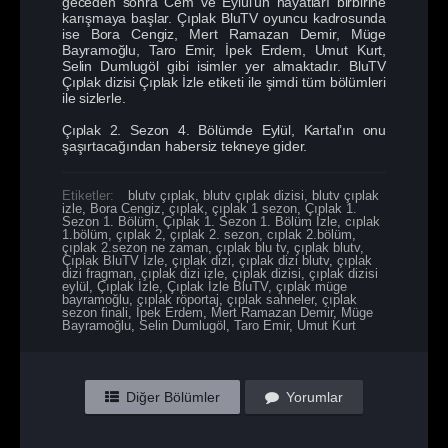
geceden sonra Cem ve Eylül’ün hayatları birbirine
karışmaya başlar. Çıplak BluTV oyuncu kadrosunda
ise Bora Cengiz, Mert Ramazan Demir, Müge
Bayramoğlu, Taro Emir, İpek Erdem, Umut Kurt,
Selin Dumlugöl gibi isimler yer almaktadır. BluTV
Çıplak dizisi Çıplak İzle etiketi ile şimdi tüm bölümleri
ile sizlerle.
Çıplak 2. Sezon 4. Bölümde Eylül, Kartal’ın onu
şaşırtacağından habersiz tekneye gider.
Etiketler:
blutv çıplak
,
blutv çıplak dizisi
,
blutv çıplak
izle
,
Bora Cengiz
,
çıplak
,
çıplak 1 sezon
,
Çıplak 1.
Sezon 1. Bölüm
,
Çıplak 1. Sezon 1. Bölüm İzle
,
cıplak
1.bölüm
,
çıplak 2
,
çıplak 2. sezon
,
cıplak 2.bölüm
,
çıplak 2.sezon ne zaman
,
çıplak blu tv
,
çıplak blutv
,
Çıplak BluTV İzle
,
çıplak dizi
,
çıplak dizi blutv
,
çıplak
dizi fragman
,
çıplak dizi izle
,
çıplak dizisi
,
çıplak dizisi
eylül
,
Çıplak İzle
,
Çıplak İzle BluTV
,
çıplak müge
bayramoğlu
,
çıplak röportaj
,
çıplak sahneler
,
çıplak
sezon finali
,
İpek Erdem
,
Mert Ramazan Demir
,
Müge
Bayramoğlu
,
Selin Dumlugöl
,
Taro Emir
,
Umut Kurt
Diğer Bölümler
Yorumlar