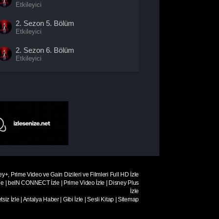
Etkileyici
2. Sezon
5. Bölüm
Etkileyici
2. Sezon
6. Bölüm
Etkileyici
2. Sezon
7. Bölüm
Etkileyici
2. Sezon
8. Bölüm
Etkileyici
2. Sezon
9. Bölüm
Etkileyici
2. Sezon
10. Bölüm
- Sezon
Finali
Etkileyici
ey+, Prime Video ve Gain Dizileri ve Filmleri Full HD İzle
le
|
beIN CONNECT İzle
|
Prime Video İzle
|
Disney Plus
İzle
siz İzle
|
Antalya Haber
|
Gibi İzle
|
Sesli Kitap
|
Sitemap