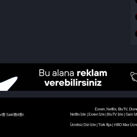
Exxen, Netflix, BluTV, Disn
Netflix İzle
|
Exxen İzle
|
BluTV İzle
|
Gain İz
ar覺 Sakl覺d覺r.
Ücretsiz Dizi İzle
|
Türk İfşa
|
HBO Max Ücret