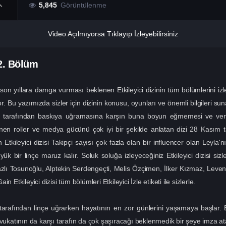
5,845
Görüntülenme
Video Açılmıyorsa Tıklayıp İzleyebilirsiniz
2. Bölüm
son yıllara damga vurması beklenen Etkileyici dizinin tüm bölümlerini izle
. Bu yazımızda sizler için dizinin konusu, oyunları ve önemli bilgileri su
 tarafından baskıya uğramasına karşın buna boyun eğmemesi ve verd
lenen roller ve medya gücünü çok iyi bir şekilde anlatan dizi 28 Kasım
tkileyici dizisi Takipçi sayısı çok fazla olan bir influencer olan Leyla'
k bir linçe maruz kalır. Soluk soluğa izleyeceğiniz Etkileyici dizisi sizle
 Nazlı Tosunoğlu, Alptekin Serdengeçti, Melis Özçimen, İlker Kızmaz, Le
Etkileyici dizisi tüm bölümleri Etkileyici İzle etiketi ile sizlerle.
tarafından linçe uğrarken hayatının en zor günlerini yaşamaya başlar. 
avukatının da karşı tarafın da çok şaşıracağı beklenmedik bir şeye imza at