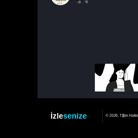
İzle
senize
© 2026, T羹m Hakl