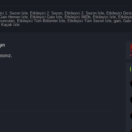
ici 1. Sezon İzle
,
Etkileyici 2. Sezon
,
Etkileyici 2. Sezon İzle
,
Etkileyici Dizis
 Gain Hemen İzle
,
Etkileyici Gain İzle
,
Etkileyici IMDb
,
Etkileyici İzle
,
Etkileyic
yuncuları
,
Etkileyici Tüm Bölümler İzle
,
Etkileyici Tüm Sezon İzle
,
gain
,
Gain
 Kaçak İzle
şın
sınız.