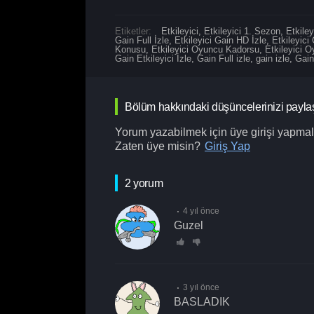
Etiketler:
Etkileyici
,
Etkileyici 1. Sezon
,
Etkiley
Gain Full İzle
,
Etkileyici Gain HD İzle
,
Etkileyici
Konusu
,
Etkileyici Oyuncu Kadorsu
,
Etkileyici O
Gain Etkileyici İzle
,
Gain Full izle
,
gain izle
,
Gain
Bölüm hakkındaki düşüncelerinizi payla
Yorum yazabilmek için üye girişi yapmalı
Zaten üye misin?
Giriş Yap
2 yorum
4 yıl önce
guzel
3 yıl önce
BASLADIK