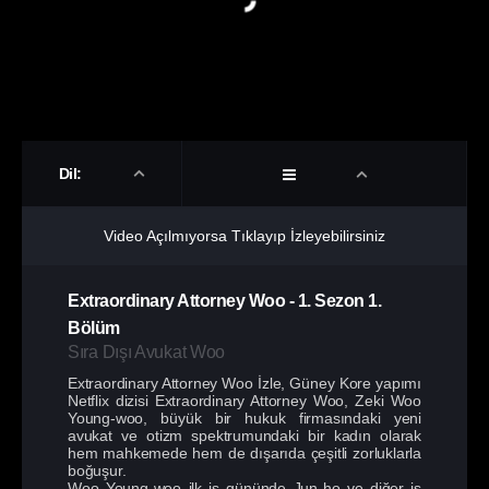
Dil:
Video Açılmıyorsa Tıklayıp İzleyebilirsiniz
Extraordinary Attorney Woo
-
1. Sezon
1.
Bölüm
Sıra Dışı Avukat Woo
Extraordinary Attorney Woo İzle, Güney Kore yapımı
Netflix dizisi Extraordinary Attorney Woo, Zeki Woo
Young-woo, büyük bir hukuk firmasındaki yeni
avukat ve otizm spektrumundaki bir kadın olarak
hem mahkemede hem de dışarıda çeşitli zorluklarla
boğuşur.
Woo Young-woo ilk iş gününde Jun‑ho ve diğer iş