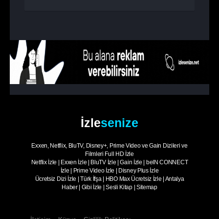
İzle
senize
Exxen, Netflix, BluTV, Disney+, Prime Video ve Gain Dizileri ve
Filmleri Full HD İzle
Netflix İzle
|
Exxen İzle
|
BluTV İzle
|
Gain İzle
|
beIN CONNECT
İzle
|
Prime Video İzle
|
Disney Plus İzle
Ücretsiz Dizi İzle
|
Türk İfşa
|
HBO Max Ücretsiz İzle
|
Antalya
Haber
|
Gibi İzle
|
Sesli Kitap
|
Sitemap