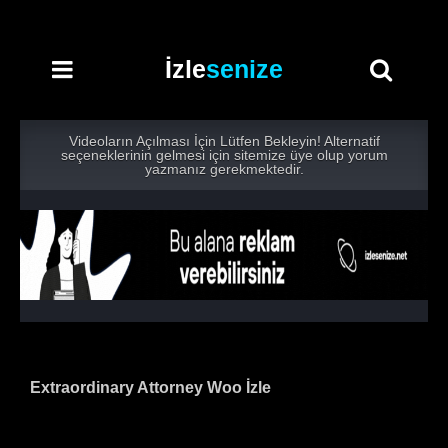
İzle
senize
Videoların Açılması İçin Lütfen Bekleyin! Alternatif
seçeneklerinin gelmesi için sitemize üye olup yorum
yazmanız gerekmektedir.
Woo Young-woo ilk iş gününde Jun‑ho ve diğer iş arkadaşla
Extraordinary Attorney Woo İzle