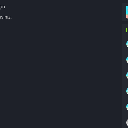
şın
sınız.