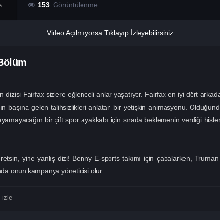
153
Görüntülenme
Video Açılmıyorsa Tıklayıp İzleyebilirsiniz
 Bölüm
zisi Fairfax sizlere eğlenceli anlar yaşatıyor. Fairfax en iyi dört arka
n başına gelen talihsizlikleri anlatan bir yetişkin animasyonu. Olduğun
amayacağın bir çift spor ayakkabı için sırada beklemenin verdiği hisl
hretsin, yine yanlış dizi! Benny E-sports takımı için çabalarken, Truman 
ında onun kampanya yöneticisi olur.
 izle