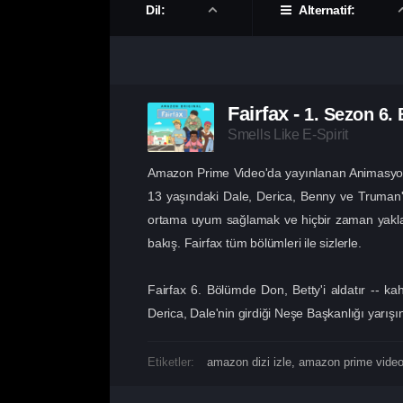
Dil:
Alternatif:
Fairfax
-
1. Sezon
6.
Smells Like E-Spirit
Amazon Prime Video'da yayınlanan Animasyon di
13 yaşındaki Dale, Derica, Benny ve Truman'ı
ortama uyum sağlamak ve hiçbir zaman yaklay
bakış. Fairfax tüm bölümleri ile sizlerle.
Fairfax 6. Bölümde Don, Betty'i aldatır -- ka
Derica, Dale'nin girdiği Neşe Başkanlığı yarış
Etiketler:
amazon dizi izle
,
amazon prime video