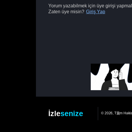
Yorum yazabilmek için üye girişi yapmalı
Zaten üye misin?
Giriş Yap
İzle
senize
© 2026, T羹m Hakl