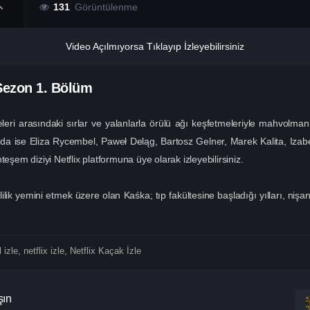
131
Görüntülenme
Video Açılmıyorsa Tıklayıp İzleyebilirsiniz
 Sezon
1. Bölüm
ileleri arasındaki sırlar ve yalanlarla örülü ağı keşfetmeleriyle mahvolm
da ise Eliza Rycembel, Paweł Deląg, Bartosz Gelner, Marek Kalita, Izabel
eşem diziyi Netflix platformuna üye olarak izleyebilirsiniz.
ik yemini etmek üzere olan Kaśka; tıp fakültesine başladığı yılları, nişa
l izle
,
netflix izle
,
Netflix Kaçak İzle
şın