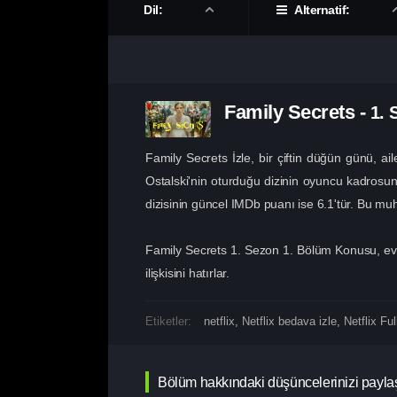
Dil:
Alternatif:
Family Secrets
-
1.
Family Secrets İzle, bir çiftin düğün günü, a
Ostalski'nin oturduğu dizinin oyuncu kadrosun
dizisinin güncel IMDb puanı ise 6.1'tür. Bu muht
Family Secrets 1. Sezon 1. Bölüm Konusu, evlil
ilişkisini hatırlar.
Etiketler:
netflix
,
Netflix bedava izle
,
Netflix Ful
Bölüm hakkındaki düşüncelerinizi payla