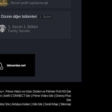
Dizinin profil sayfasına git
Dizinin diğer bölümleri
1. Sezon
1. Sezon
1. Bölüm
Family Secrets
ey+, Prime Video ve Gain Dizileri ve Filmleri Full HD İzle
le
|
beIN CONNECT İzle
|
Prime Video İzle
|
Disney Plus
İzle
siz İzle
|
Antalya Haber
|
Gibi İzle
|
Sesli Kitap
|
Sitemap