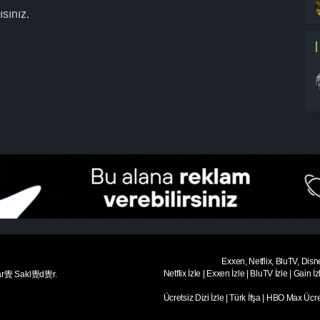
sınız.
Exxen, Netflix, BluTV, Disn
Netflix İzle
|
Exxen İzle
|
BluTV İzle
|
Gain İz
ar覺 Sakl覺d覺r.
Ücretsiz Dizi İzle
|
Türk İfşa
|
HBO Max Ücret