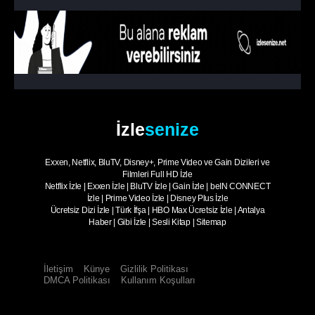
İzle
senize
Exxen, Netflix, BluTV, Disney+, Prime Video ve Gain Dizileri ve
Filmleri Full HD İzle
Netflix İzle
|
Exxen İzle
|
BluTV İzle
|
Gain İzle
|
beIN CONNECT
İzle
|
Prime Video İzle
|
Disney Plus İzle
Ücretsiz Dizi İzle
|
Türk İfşa
|
HBO Max Ücretsiz İzle
|
Antalya
Haber
|
Gibi İzle
|
Sesli Kitap
|
Sitemap
İletişim
Künye
Gizlilik Politikası
DMCA Politikası
Kullanım Koşulları