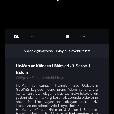
Dil:
Video Açılmıyorsa Tıklayıp İzleyebilirsiniz
He-Man ve Kâinatın Hâkimleri
-
3. Sezon
1.
Bölüm
Gölgeler Şatosu'ndaki Hayalet
He-Man ve Kâinatın Hâkimleri izle, Gölgelerin
Gücü'nü keşfeden genç prens Adam ve sıra dışı
kahramanlardan oluşan ekibi, Eternia'yı İskeletor'un
şeytani planlarına karşı korumak zorunda olduklarını
anlar. Netflix'te yayınlanan aksiyon dolu diziyi
izlesenize.net adresimizde izleyebilirsiniz.
He-Man ve Kâinatın Hâkimleri 3. Sezon 1. Bölümde,
Hayalet İskeletor, He-Man ve ekibini şatodan uzak