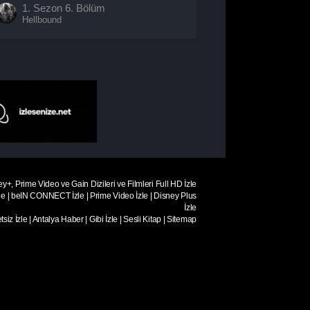
1. Sezon
6. Bölüm
Hellbound
ey+, Prime Video ve Gain Dizileri ve Filmleri Full HD İzle
le
|
beIN CONNECT İzle
|
Prime Video İzle
|
Disney Plus
İzle
siz İzle
|
Antalya Haber
|
Gibi İzle
|
Sesli Kitap
|
Sitemap