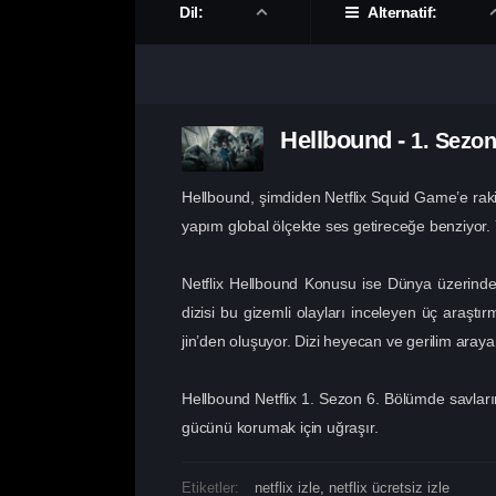
Dil:
Alternatif:
Hellbound
-
1. Sezo
Hellbound, şimdiden Netflix Squid Game’e rakip
yapım global ölçekte ses getireceğe benziyor. 
Netflix Hellbound Konusu ise Dünya üzerinde d
dizisi bu gizemli olayları inceleyen üç araşt
jin’den oluşuyor. Dizi heyecan ve gerilim araya
Hellbound Netflix 1. Sezon 6. Bölümde savları
gücünü korumak için uğraşır.
Etiketler:
netflix izle
,
netflix ücretsiz izle