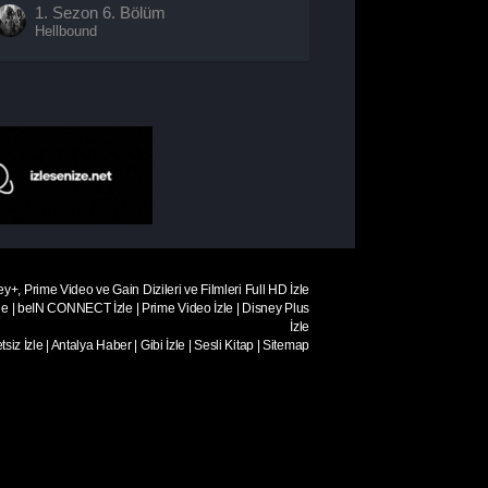
1. Sezon
6. Bölüm
Hellbound
ey+, Prime Video ve Gain Dizileri ve Filmleri Full HD İzle
le
|
beIN CONNECT İzle
|
Prime Video İzle
|
Disney Plus
İzle
siz İzle
|
Antalya Haber
|
Gibi İzle
|
Sesli Kitap
|
Sitemap