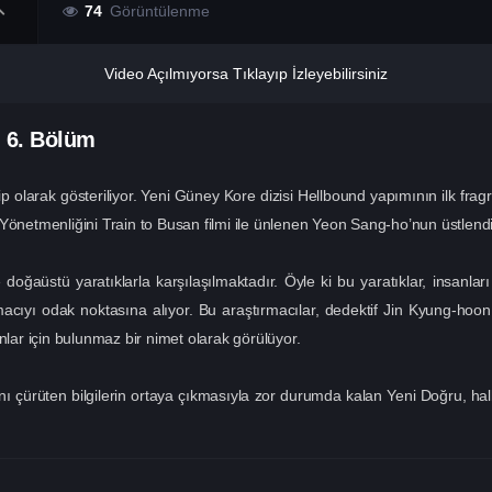
74
Görüntülenme
Video Açılmıyorsa Tıklayıp İzleyebilirsiniz
n
6. Bölüm
 olarak gösteriliyor. Yeni Güney Kore dizisi Hellbound yapımının ilk frag
Yönetmenliğini Train to Busan filmi ile ünlenen Yeon Sang-ho’nun üstlend
oğaüstü yaratıklarla karşılaşılmaktadır. Öyle ki bu yaratıklar, insanl
ırmacıyı odak noktasına alıyor. Bu araştırmacılar, dedektif Jin Kyung-h
nlar için bulunmaz bir nimet olarak görülüyor.
nı çürüten bilgilerin ortaya çıkmasıyla zor durumda kalan Yeni Doğru, ha