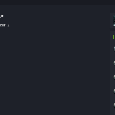
şın
sınız.