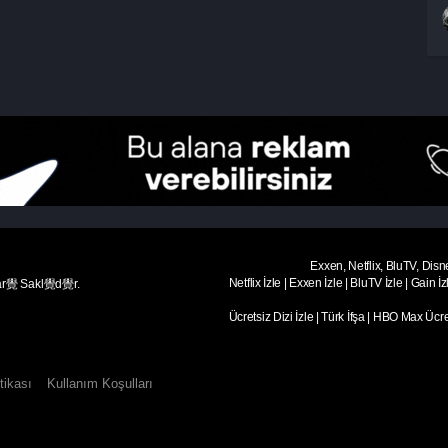
Exxen, Netflix, BluTV, Disn
Netflix İzle
|
Exxen İzle
|
BluTV İzle
|
Gain İz
ar覺 Sakl覺d覺r.
Ücretsiz Dizi İzle
|
Türk İfşa
|
HBO Max Ücret
tikası
Kullanım Koşulları