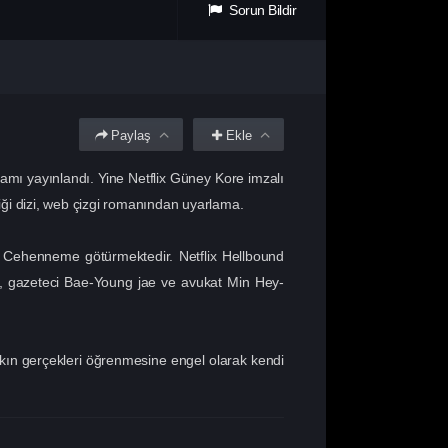
Sorun Bildir
Paylaş
Ekle
ramı yayınlandı. Yine Netflix Güney Kore imzalı
iği dizi, web çizgi romanından uyarlama.
arı Cehenneme götürmektedir. Netflix Hellbound
oon, gazeteci Bae-Young jae ve avukat Min Hey-
lkın gerçekleri öğrenmesine engel olarak kendi