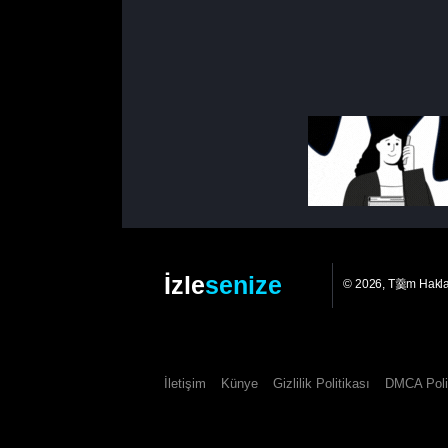
İzle
senize
© 2026, T羹m Hakl
İletişim
Künye
Gizlilik Politikası
DMCA Poli