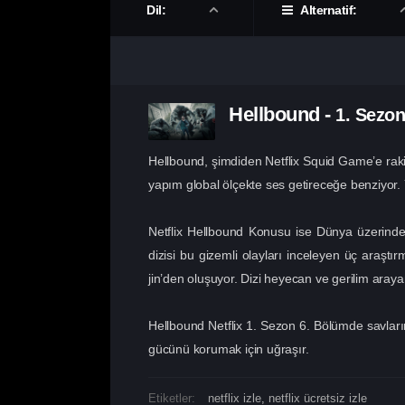
Dil:
Alternatif:
Hellbound
-
1. Sezo
Hellbound, şimdiden Netflix Squid Game’e rakip
yapım global ölçekte ses getireceğe benziyor. 
Netflix Hellbound Konusu ise Dünya üzerinde d
dizisi bu gizemli olayları inceleyen üç araşt
jin’den oluşuyor. Dizi heyecan ve gerilim araya
Hellbound Netflix 1. Sezon 6. Bölümde savları
gücünü korumak için uğraşır.
Etiketler:
netflix izle
,
netflix ücretsiz izle