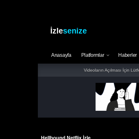
İzle
senize
Anasayfa
Platformlar
Haberler
Videoların Açılması İçin Lüt
Hellbound Netflix İzle