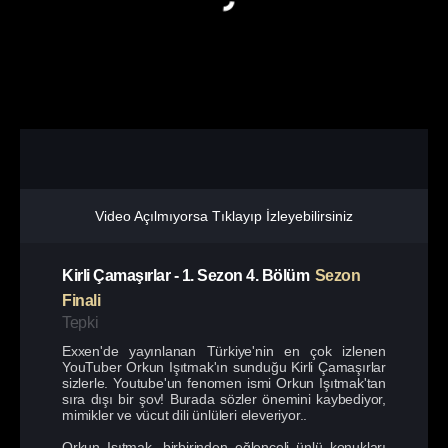
Video Açılmıyorsa Tıklayıp İzleyebilirsiniz
Kirli Çamaşırlar
-
1. Sezon
4. Bölüm
Sezon
Finali
Tepki
Exxen'de yayınlanan Türkiye'nin en çok izlenen
YouTuber Orkun Işıtmak'ın sunduğu Kirli Çamaşırlar
sizlerle. Youtube'un fenomen ismi Orkun Işıtmak'tan
sıra dışı bir şov! Burada sözler önemini kaybediyor,
mimikler ve vücut dili ünlüleri eleveriyor..
Orkun Işıtmak, birbirinden eğlenceli ünlü konukları