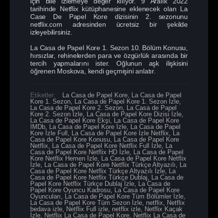
için bile izlemeye değer kılıyor. 9 Aralık 2022
tarihinde Netflix kütüphanesine eklenecek olan La
Case De Papel Kore dizisinin 2. sezonunu
netflix.com adresinden ücretsiz bir şekilde
izleyebilirsiniz.
La Casa de Papel Kore 1. Sezon 10. Bölüm Konusu,
hırsızlar, rehinelerden para ve özgürlük arasında bir
tercih yapmalarını ister. Oğlunun aşk ilişkisini
öğrenen Moskova, kendi geçmişini anlatır.
Etiketler:
La Casa de Papel Kore
,
La Casa de Papel
Kore 1. Sezon
,
La Casa de Papel Kore 1. Sezon İzle
,
La Casa de Papel Kore 2. Sezon
,
La Casa de Papel
Kore 2. Sezon İzle
,
La Casa de Papel Kore Dizisi İzle
,
La Casa de Papel Kore Ekşi
,
La Casa de Papel Kore
IMDb
,
La Casa de Papel Kore İzle
,
La Casa de Papel
Kore İzle Full
,
La Casa de Papel Kore İzle Netflix
,
La
Casa de Papel Kore Konusu
,
La Casa de Papel Kore
Netflix
,
La Casa de Papel Kore Netflix Full İzle
,
La
Casa de Papel Kore Netflix HD İzle
,
La Casa de Papel
Kore Netflix Hemen İzle
,
La Casa de Papel Kore Netflix
İzle
,
La Casa de Papel Kore Netflix Türkçe Altyazılı
,
La
Casa de Papel Kore Netflix Türkçe Altyazılı İzle
,
La
Casa de Papel Kore Netflix Türkçe Dublaj
,
La Casa de
Papel Kore Netflix Türkçe Dublaj İzle
,
La Casa de
Papel Kore Oyuncu Kadrosu
,
La Casa de Papel Kore
Oyuncuları
,
La Casa de Papel Kore Tüm Bölümler İzle
,
La Casa de Papel Kore Tüm Sezon İzle
,
netflix
,
Netflix
bedava izle
,
Netflix Full izle
,
netflix izle
,
Netflix Kaçak
İzle
,
Netflix La Casa de Papel Kore
,
Netflix La Casa de