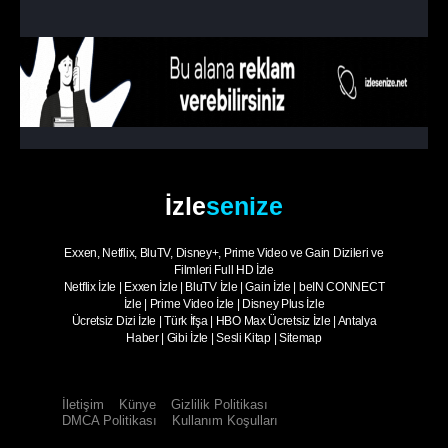
İzle
senize
Exxen, Netflix, BluTV, Disney+, Prime Video ve Gain Dizileri ve
Filmleri Full HD İzle
Netflix İzle
|
Exxen İzle
|
BluTV İzle
|
Gain İzle
|
beIN CONNECT
İzle
|
Prime Video İzle
|
Disney Plus İzle
Ücretsiz Dizi İzle
|
Türk İfşa
|
HBO Max Ücretsiz İzle
|
Antalya
Haber
|
Gibi İzle
|
Sesli Kitap
|
Sitemap
İletişim
Künye
Gizlilik Politikası
DMCA Politikası
Kullanım Koşulları