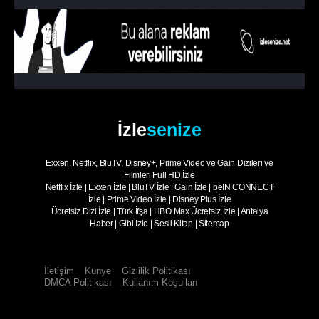
İzle
senize
Exxen, Netflix, BluTV, Disney+, Prime Video ve Gain Dizileri ve
Filmleri Full HD İzle
Netflix İzle
|
Exxen İzle
|
BluTV İzle
|
Gain İzle
|
beIN CONNECT
İzle
|
Prime Video İzle
|
Disney Plus İzle
Ücretsiz Dizi İzle
|
Türk İfşa
|
HBO Max Ücretsiz İzle
|
Antalya
Haber
|
Gibi İzle
|
Sesli Kitap
|
Sitemap
İletişim
Künye
Gizlilik Politikası
DMCA Politikası
Kullanım Koşulları