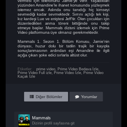
vermesi için telefonunu Jamie'ye verir. Yaşadıkları
yüzünden Amandine'le ihanet konusunda yüzleşmek
istemez ancak. Aslında onu tanıdığı hiç kimseyi
sevmediği kadar sevmektedir. Sırrını açtığı tek kişi,
kız kardeşi Lue ve eniştesi Jeff'tir. Ölen çocukları için
düzenledikleri anma töreni bittiğinde onu takip
etmeye başlar. Mammals dizisni izlemek için Prime
Video platformuna üye olmanız gerekmektedir.
Mammals 1. Sezon 1. Bölüm Konusu, Jamie'nin
dünyası, huzur dolu bir tatilin trajik bir kayıpla
sonuçlanmasının ardından eşi Amandine ile ilgili
açığa çıkan şoke edici sırlarla altüst olur.
Etiketler:
prime video
,
Prime Video Bedava İzle
,
Prime Video Full izle
,
Prime Video İzle
,
Prime Video
Kaçak İzle
Diğer Bölümler
Yorumlar
Mammals
Dizinin profil sayfasına git