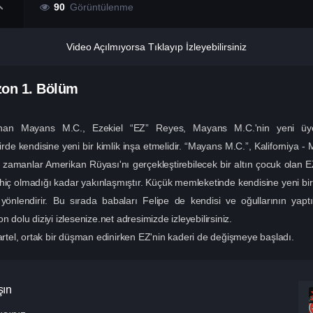
90
Görüntülenme
Video Açılmıyorsa Tıklayıp İzleyebilirsiniz
zon
1. Bölüm
anan Mayans M.C., Ezekiel “EZ” Reyes, Mayans M.C.'nin yeni üye
irde kendisine yeni bir kimlik inşa etmelidir. “Mayans M.C.”, Kaliforniya 
r zamanlar Amerikan Rüyası'nı gerçekleştirebilecek bir altın çocuk olan 
iç olmadığı kadar yakınlaşmıştır. Küçük memleketinde kendisine yeni bir
yönlendirir. Bu sırada babaları Felipe de kendisi ve oğullarının yaptı
 dolu diziyi izlesenize.net adresimizde izleyebilirsiniz.
tel, ortak bir düşman edinirken EZ'nin kaderi de değişmeye başladı.
şın