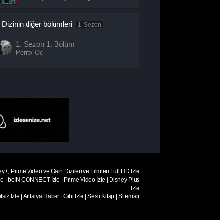
Dizinin diğer bölümleri
1. Sezon
1. Sezon
1. Bölüm
Perro/ Oc
ey+, Prime Video ve Gain Dizileri ve Filmleri Full HD İzle
le
|
beIN CONNECT İzle
|
Prime Video İzle
|
Disney Plus
İzle
siz İzle
|
Antalya Haber
|
Gibi İzle
|
Sesli Kitap
|
Sitemap