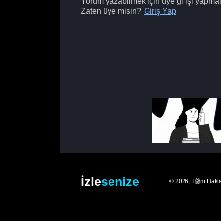
Yorum yazabilmek için üye girişi yapmalı
Zaten üye misin?
Giriş Yap
İzle
senize
© 2026, T羹m Hakl