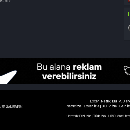
sınız.
Exxen, Netflix, BluTV, Disn
Netflix İzle
|
Exxen İzle
|
BluTV İzle
|
Gain İz
ar覺 Sakl覺d覺r.
Ücretsiz Dizi İzle
|
Türk İfşa
|
HBO Max Ücret