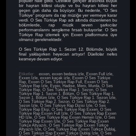
popüler hale geldi. Özellikle gençler arasında büyük
bir hayran kitlesi oluştu ve bu hayran kitlesi her
geçen gün daha da büyüyor. Bu nedenle, "O Ses
Türkiye" programı da rap müziğe yer vermeye karar
verdi. O Ses Türkiye Rap adı altında düzenlenen bu
bölümlerde, rap müzik seven şarkıcılar
performanslarını sergileme fırsatı buluyorlar. O Ses
Türkiye Rap izlemek için Exxen platformuna üye
olmanız gerekmektedir.
O Ses Türkiye Rap 1. Sezon 12. Bölümde, büyük
final yaklaşırken heyecan artıyor! Düellolar nefes
kesmeye devam ediyor.
Etiketler:
exxen
,
exxen bedava izle
,
Exxen Full izle
,
Exxen İzle
,
exxen kaçak izle
,
Exxen O Ses Türkiye
Rap
,
Exxen O Ses Türkiye Rap Full
,
Exxen O Ses
Türkiye Rap İzle
,
Eypio
,
Hadise
,
Mero
,
Murda
,
O Ses
Türkiye Rap
,
O Ses Türkiye Rap 1. Sezon
,
O Ses
Türkiye Rap 1. Sezon 1. Bölüm
,
O Ses Türkiye Rap 1.
Sezon 1. Bölüm İzle
,
O Ses Türkiye Rap 1. Sezon İzle
,
O Ses Türkiye Rap 2. Sezon
,
O Ses Türkiye Rap 2.
Sezon İzle
,
O Ses Türkiye Rap Dizisi İzle
,
O Ses
Türkiye Rap Ekşi
,
O Ses Türkiye Rap Exxen
,
O Ses
Türkiye Rap Exxen Full İzle
,
O Ses Türkiye Rap Exxen
HD İzle
,
O Ses Türkiye Rap Exxen Hemen İzle
,
O Ses
Türkiye Rap Exxen İzle
,
O Ses Türkiye Rap Exxen
Türkçe Altyazılı
,
O Ses Türkiye Rap Exxen Türkçe
Altyazılı İzle
,
O Ses Türkiye Rap Exxen Türkçe Dublaj
,
O Ses Türkiye Rap Exxen Türkçe Dublaj İzle
,
O Ses