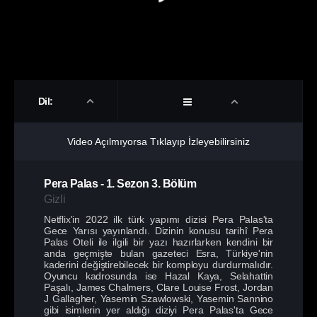
Dil:
Video Açılmıyorsa Tıklayıp İzleyebilirsiniz
Pera Palas
-
1. Sezon
3. Bölüm
Gizli
Netflix'in 2022 ilk türk yapımı dizisi Pera Palas'ta
Gece Yarısı yayınlandı. Dizinin konusu tarihî Pera
Palas Oteli ile ilgili bir yazı hazırlarken kendini bir
anda geçmişte bulan gazeteci Esra, Türkiye'nin
kaderini değiştirebilecek bir komployu durdurmalıdır.
Oyuncu kadrosunda ise Hazal Kaya, Selahattin
Paşalı, James Chalmers, Clare Louise Frost, Jordan
J Gallagher, Yasemin Szawlowski, Yasemin Sannino
gibi isimlerin yer aldığı diziyi Pera Palas'ta Gece