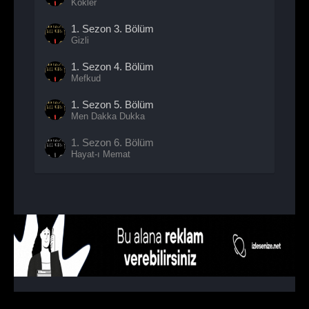
Kökler
1. Sezon
3. Bölüm
Gizli
1. Sezon
4. Bölüm
Mefkud
1. Sezon
5. Bölüm
Men Dakka Dukka
1. Sezon
6. Bölüm
Hayat-ı Memat
1. Sezon
7. Bölüm
Yüzleşme
1. Sezon
8. Bölüm
- Sezon Finali
Zenberek