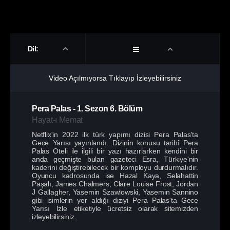
Dil:
Video Açılmıyorsa Tıklayıp İzleyebilirsiniz
Pera Palas
-
1. Sezon
6. Bölüm
Hayat-ı Memat
Netflix'in 2022 ilk türk yapımı dizisi Pera Palas'ta
Gece Yarısı yayınlandı. Dizinin konusu tarihî Pera
Palas Oteli ile ilgili bir yazı hazırlarken kendini bir
anda geçmişte bulan gazeteci Esra, Türkiye'nin
kaderini değiştirebilecek bir komployu durdurmalıdır.
Oyuncu kadrosunda ise Hazal Kaya, Selahattin
Paşalı, James Chalmers, Clare Louise Frost, Jordan
J Gallagher, Yasemin Szawlowski, Yasemin Sannino
gibi isimlerin yer aldığı diziyi Pera Palas'ta Gece
Yarısı İzle etiketiyle ücretsiz olarak sitemizden
izleyebilirsiniz.