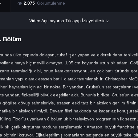
2,075
Görüntülenme
Video Açılmıyorsa Tıklayıp İzleyebilirsiniz
. Bölüm
sunda ülke çapında dolaşan, tuhaf işler yapan ve giderek daha tehlikeli 
giysiler almaya hiç meyilli olmayan, 1,95 cm boyunda uzun bir adam. Gö
azarın tanımladığı gibi, onun karakterizasyonu, en çok batı türünde gö
anları yapı olarak esasen batılı olarak tanımlanabilir. Christopher McQ
cher' hayranları için acı bir nokta. Bir yandan, Cruise'un set parçalarını 
ndan, fizikselliği büyük eleştiriler aldı. Bununla birlikte, Cruise'un ekr
göğüse dövüş sahneleriyle, esasen eski tarz bir aksiyon gerilim filmini
arika bir aksiyon filmiydi. Devam filmi hakkında ne kadar az konuşursa
 Killing Floor”u uyarlayan 8 bölümlük bir televizyon programının ilk sezon
rjik bir içerik oluşturma modunu sergilemesidir. Amazon, büyük franchise'la
biçimini koruyor. Dijitalleştirilmiş romanların satışında en büyük tekel