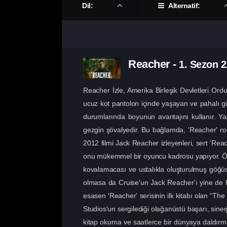
Dil:
Alternatif:
Reacher
-
1. Sezon
2
Reacher İzle, Amerika Birleşik Devletleri Ordu
ucuz kot pantolon içinde yaşayan ve pahalı 
durumlarında boyunun avantajını kullanır. Y
gezgin şövalyedir. Bu bağlamda, 'Reacher' rom
2012 filmi Jack Reacher izleyenleri, sert 'Rea
onu mükemmel bir oyuncu kadrosu yapıyor. Öte ya
kovalamacası ve ustalıkla oluşturulmuş göğüs 
olmasa da Cruise'un Jack Reacher'ı yine de h
esasen 'Reacher' serisinin ilk kitabı olan “The
Studios'un sergilediği olağanüstü başarı, sine
kitap okuma ve saatlerce bir dünyaya daldırma 