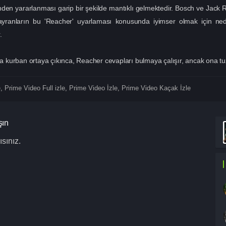
inden yararlanması garip bir şekilde mantıklı gelmektedir. Bosch ve Jack 
yranların bu 'Reacher' uyarlaması konusunda iyimser olmak için nede
.
kurban ortaya çıkınca, Reacher cevapları bulmaya çalışır, ancak ona tuzak
e
,
Prime Video Full izle
,
Prime Video İzle
,
Prime Video Kaçak İzle
şın
sınız.