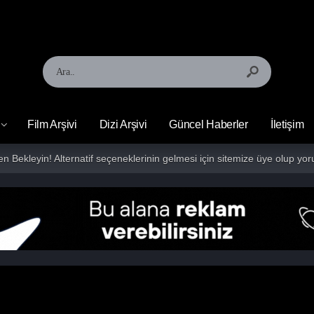
Film Arşivi
Dizi Arşivi
Güncel Haberler
İletişim
fen Bekleyin! Alternatif seçeneklerinin gelmesi için sitemize üye olup 
dı. Amazon Studios’un sergilediği olağanüstü başarı, sinerjik bi