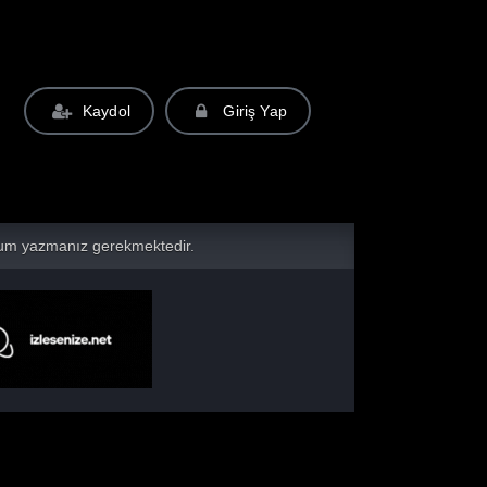
Kaydol
Giriş Yap
yorum yazmanız gerekmektedir.
r içerik oluşturma modunu sergilemesidir. Amazon, büyük franchis