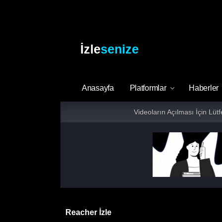
İzle
senize
Anasayfa
Platformlar
Haberler
Videoların Açılması İçin Lüt
zyon programının ilk sezonu olan ‘Reacher’ı izleyicilere yayınla
Reacher İzle