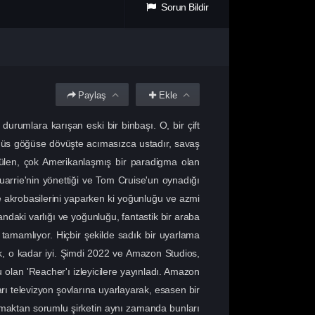
Sorun Bildir
Paylaş
Ekle
durumlara karışan eski bir binbaşı. O, bir çift
ğüs göğüse dövüşte acımasızca ustadır, savaş
rülen, çok Amerikanlaşmış bir paradigma olan
uarrie'nin yönettiği ve Tom Cruise'un oynadığı
ve akrobasilerini yaparken ki yoğunluğu ve azmi
andaki varlığı ve yoğunluğu, fantastik bir araba
 tamamlıyor. Hiçbir şekilde sadık bir uyarlama
k, o kadar iyi. Şimdi 2022 ve Amazon Studios,
u olan 'Reacher'ı izleyicilere yayınladı. Amazon
rı televizyon şovlarına uyarlayarak, esasen bir
 olmaktan sorumlu şirketin aynı zamanda bunları