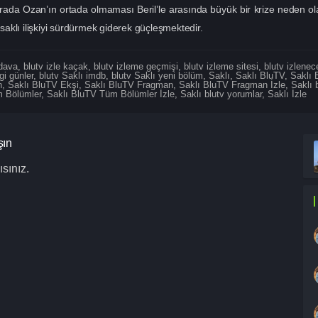
sırada Ozan’ın ortada olmaması Beril’le arasında büyük bir krize neden olac
aklı ilişkiyi sürdürmek giderek güçleşmektedir.
edava
,
blutv izle kaçak
,
blutv izleme geçmişi
,
blutv izleme sitesi
,
blutv izlenece
gi günler
,
blutv Saklı imdb
,
blutv Saklı yeni bölüm
,
Saklı
,
Saklı BluTV
,
Saklı 
n
,
Saklı BluTV Ekşi
,
Saklı BluTV Fragman
,
Saklı BluTV Fragman İzle
,
Saklı 
m Bölümler
,
Saklı BluTV Tüm Bölümler İzle
,
Saklı blutv yorumlar
,
Saklı İzle
şın
sınız.