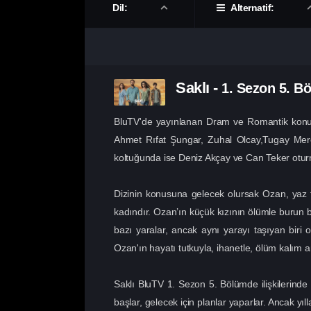
Dil:
Alternatif:
Saklı
-
1. Sezon
5. B
BluTV'de yayınlanan Dram ve Romantik konulu
Ahmet Rıfat Şungar, Zuhal Olcay,Tugay Merca
koltuğunda ise Deniz Akçay ve Can Teker otur
Dizinin konusuna gelecek olursak Ozan, yaz tat
kadındır. Ozan’ın küçük kızının ölümle burun bur
bazı yaralar, ancak aynı yarayı taşıyan biri o
Ozan'ın hayatı tutkuyla, ihanetle, ölüm kalım a
Saklı BluTV 1. Sezon 5. Bölümde ilişkilerinde
başlar, gelecek için planlar yaparlar. Ancak yı