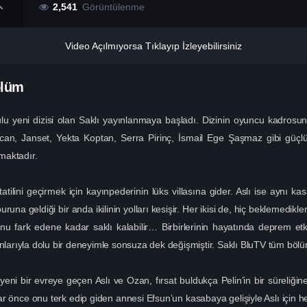
2,541
Görüntülenme
Video Açılmıyorsa Tıklayıp İzleyebilirsiniz
ölüm
 yeni dizisi olan Saklı yayınlanmaya başladı. Dizinin oyuncu kadrosund
n, Janset, Yekta Koptan, Serra Pirinç, İsmail Ege Şaşmaz gibi güçlü 
maktadır.
ilini geçirmek için kayınpederinin lüks villasına gider. Aslı ise aynı ka
una geldiği bir anda ikilinin yolları kesişir. Her ikisi de, hiç beklemedikl
nu fark edene kadar saklı kalabilir… Birbirlerinin hayatında deprem etkisi 
nlarıyla dolu bir deneyimle sonsuza dek değişmiştir. Saklı BluTV tüm bölümle
 yeni bir evreye geçen Aslı ve Ozan, fırsat buldukça Pelin’in bir sürel
llar önce onu terk edip giden annesi Efsun’un kasabaya gelişiyle Aslı için 