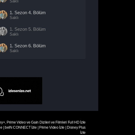
Saklı
1. Sezon
4. Bölüm
Saklı
1. Sezon
5. Bölüm
Saklı
1. Sezon
6. Bölüm
Saklı
1. Sezon
7. Bölüm
Saklı
1. Sezon
8. Bölüm
Saklı
1. Sezon
9. Bölüm
Saklı
1. Sezon
10. Bölüm
- Sezon
Finali
Saklı
ey+, Prime Video ve Gain Dizileri ve Filmleri Full HD İzle
le
|
beIN CONNECT İzle
|
Prime Video İzle
|
Disney Plus
İzle