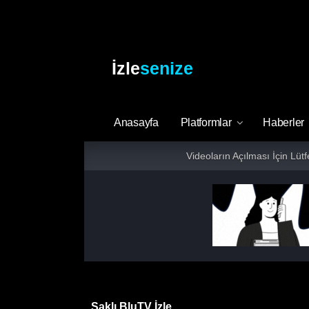
İzle
senize
Anasayfa
Platformlar
Haberler
Videoların Açılması İçin Lüt
Saklı BluTV İzle