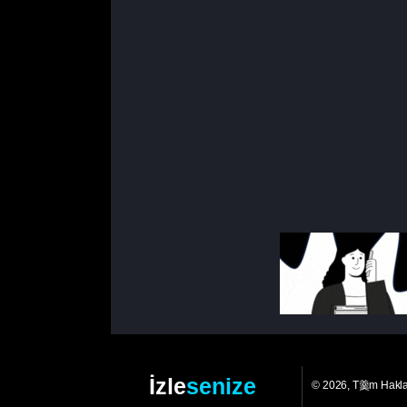
İzle
senize
© 2026, T羹m Hakl