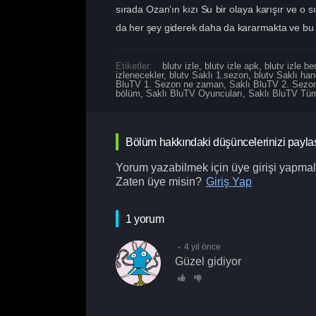
sırada Ozan’ın kızı Su bir olaya karışır ve o 
da her şey giderek daha da kararmakta ve bu s
Etiketler:
blutv izle
,
blutv izle apk
,
blutv izle b
izlenecekler
,
blutv Saklı 1.sezon
,
blutv Saklı han
BluTV 1. Sezon ne zaman
,
Saklı BluTV 2. Sezo
bölüm
,
Saklı BluTV Oyuncuları
,
Saklı BluTV Tü
Bölüm hakkındaki düşüncelerinizi payla
Yorum yazabilmek için üye girişi yapmalı
Zaten üye misin?
Giriş Yap
1 yorum
4 yıl önce
Güzel gidiyor