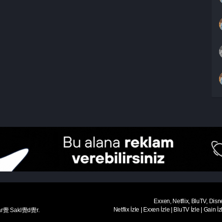
Exxen, Netflix, BluTV, Disn
Netflix İzle
|
Exxen İzle
|
BluTV İzle
|
Gain İz
ar覺 Sakl覺d覺r.