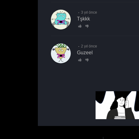
3 yıl önce
tşkkk
2 yıl önce
Guzeel