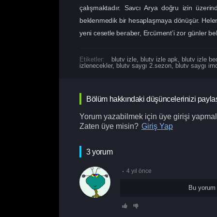
çalışmaktadır. Savcı Arya doğru izin üzeri
beklenmedik bir hesaplaşmaya dönüşür. Helen,
yeni cesetle beraber, Ercüment’i zor günler be
Etiketler:
blutv izle
,
blutv izle apk
,
blutv izle b
izlenecekler
,
blutv saygı 2.sezon
,
blutv saygı im
Bölüm hakkındaki düşüncelerinizi payla
Yorum yazabilmek için üye girişi yapmalı
Zaten üye misin?
Giriş Yap
3 yorum
4 yıl önce
Bu yorum 