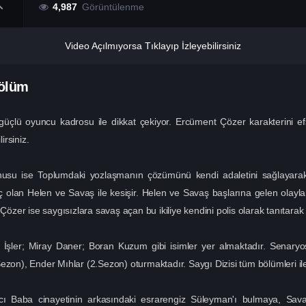
4,987
Görüntülenme
Video Açılmıyorsa Tıklayıp İzleyebilirsiniz
Bölüm
güçlü oyuncu kadrosu ile dikkat çekiyor. Ercüment Çözer karakterini e
rsiniz.
onusu ise Toplumdaki yozlaşmanın çözümünü kendi adaletini sağlayara
enç olan Helen ve Savaş ile kesişir. Helen ve Savaş başlarına gelen olayl
er ise saygısızlara savaş açan bu ikiliye kendini polis olarak tanıtarak
 İşler; Miray Daner; Boran Kuzum gibi isimler yer almaktadır. Senar
zon), Ender Mıhlar (2.Sezon) oturmaktadır. Saygı Dizisi tüm bölümleri ile 
 Baba cinayetinin arkasındaki esrarengiz Süleyman'ı bulmaya, Sava