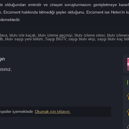
nde olduğundan emindir ve cinayet soruşturmasını genişletmeye kararl
 Ercüment hakkında bilmediği şeyler olduğunu, Ercüment ise Helen’in kaf
klemektedir.
edava
,
blutv izle kaçak
,
blutv izleme geçmişi
,
blutv izleme sitesi
,
blutv izlenece
db
,
blutv saygı yeni bölüm
,
Saygı BluTV
,
saygı blutv ekşi
,
saygı blutv kaç bö
şın
sınız.
spoiler içermektedir.
Okumak için tıklayın.