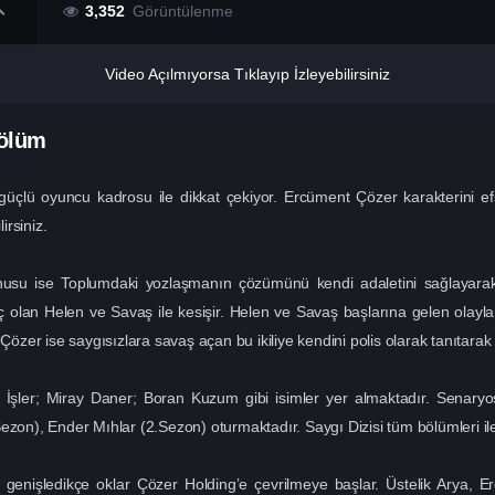
3,352
Görüntülenme
Video Açılmıyorsa Tıklayıp İzleyebilirsiniz
Bölüm
güçlü oyuncu kadrosu ile dikkat çekiyor. Ercüment Çözer karakterini e
rsiniz.
onusu ise Toplumdaki yozlaşmanın çözümünü kendi adaletini sağlayara
enç olan Helen ve Savaş ile kesişir. Helen ve Savaş başlarına gelen olayl
er ise saygısızlara savaş açan bu ikiliye kendini polis olarak tanıtarak
 İşler; Miray Daner; Boran Kuzum gibi isimler yer almaktadır. Senar
zon), Ender Mıhlar (2.Sezon) oturmaktadır. Saygı Dizisi tüm bölümleri ile 
enişledikçe oklar Çözer Holding’e çevrilmeye başlar. Üstelik Arya, Er