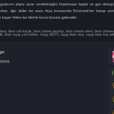
ygularının plana zarar verebileceğini hissetmeye başlar ve geri dönüşü
rken, ağır abiler ise savcı Arya konusunda Ercüment’ten hesap sorm
 kaçan Helen ise ölümle burun buruna gelecektir.
edava
,
blutv izle kaçak
,
blutv izleme geçmişi
,
blutv izleme sitesi
,
blutv izlenece
db
,
blutv saygı yeni bölüm
,
Saygı BluTV
,
saygı blutv ekşi
,
saygı blutv kaç bö
şın
sınız.