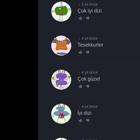
5 yıl önce
Çok iyi dizi
4 yıl önce
tesekkurler
4 yıl önce
çok güzel
4 yıl önce
iyi dizi