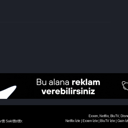
Exxen, Netflix, BluTV, Disn
Netflix İzle
|
Exxen İzle
|
BluTV İzle
|
Gain İz
ar覺 Sakl覺d覺r.