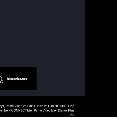
ey+, Prime Video ve Gain Dizileri ve Filmleri Full HD İzle
le
|
beIN CONNECT İzle
|
Prime Video İzle
|
Disney Plus
İzle