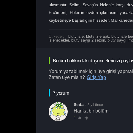
ulaşmıştır. Selim, Savaş’ın Helen’e karşı du
Ercüment, Helen’in evden çıkmasını yasakla
kaybetmeye başladığını hisseder. Malikaneden
Etiketler:
blutv izle
,
blutv izle apk
,
blutv izle b
izlenecekler
,
blutv saygı 2.sezon
,
blutv saygı im
Bölüm hakkındaki düşüncelerinizi payla
Yorum yazabilmek için üye girişi yapmalı
Zaten üye misin?
Giriş Yap
7 yorum
Seda
5 yıl önce
Harika bir bölüm.
1