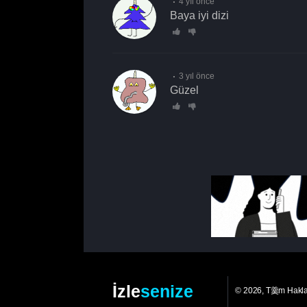
4 yıl önce
baya iyi dizi
3 yıl önce
güzel
İzle
senize
© 2026, T羹m Hakl