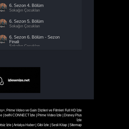
6. Sezon
4. Bölüm
Sokağın Çocukları
6. Sezon
5. Bölüm
Sokağın Çocukları
6. Sezon
6. Bölüm
- Sezon
Finali
Sokağın Çocukları
ey+, Prime Video ve Gain Dizileri ve Filmleri Full HD İzle
le
|
beIN CONNECT İzle
|
Prime Video İzle
|
Disney Plus
İzle
siz İzle
|
Antalya Haber
|
Gibi İzle
|
Sesli Kitap
|
Sitemap