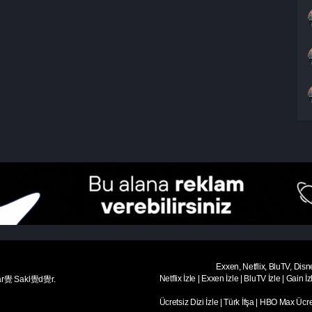
Exxen, Netflix, BluTV, Disn
Netflix İzle
|
Exxen İzle
|
BluTV İzle
|
Gain İz
ar覺 Sakl覺d覺r.
Ücretsiz Dizi İzle
|
Türk İfşa
|
HBO Max Ücret