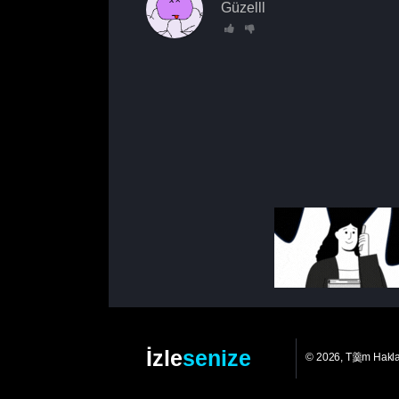
Güzelll
İzle
senize
© 2026, T羹m Hakl