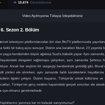
10,674
Görüntülenme
Video Açılmıyorsa Tıklayıp İzleyebilirsiniz
-
6. Sezon
2. Bölüm
ternet televizyon platformlarından biri olan BluTV platformunda yayınlan
a farklı bir bakış açısı sunuyor. Dizinin ana karakteri Murat, 23 yaşında 
e ve yaşça kendisinden büyük ağabeyi Suat'a babalık yapar. Aynı zaman
'ın hayatındaki dengeleri sağlamaya çalışırken, aynı zamanda Şehmuz 
ıyor. Ancak her seçimin bir vazgeçişi beraberinde getirdiği gibi, Murat'
itli yönleri ele alınırken, aynı zamanda farklı karakterlerin hayatların
ilerin ilgisini çekiyor. Dizinin başarısı, Türkiye'de sokak kültürüne ve
kları, Türkiye'nin genç neslinin hayatındaki gerçek sorunları ele alarak,
una üye olmanız gerekmektedir.
aptıklarınız yanınıza kar mı kalacak sanıyorsunuz?