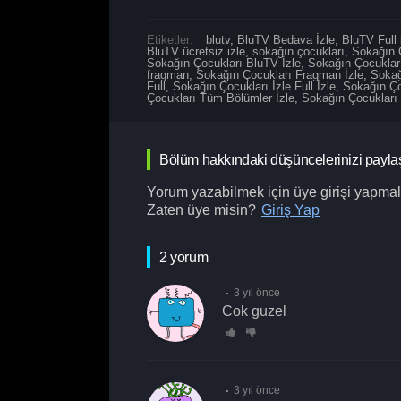
Etiketler:
blutv
,
BluTV Bedava İzle
,
BluTV Full 
BluTV ücretsiz izle
,
sokağın çocukları
,
Sokağın 
Sokağın Çocukları BluTV İzle
,
Sokağın Çocukları
fragman
,
Sokağın Çocukları Fragman İzle
,
Sokağ
Full
,
Sokağın Çocukları İzle Full İzle
,
Sokağın Ço
Çocukları Tüm Bölümler İzle
,
Sokağın Çocukları
Bölüm hakkındaki düşüncelerinizi payla
Yorum yazabilmek için üye girişi yapmalı
Zaten üye misin?
Giriş Yap
2 yorum
3 yıl önce
cok guzel
3 yıl önce