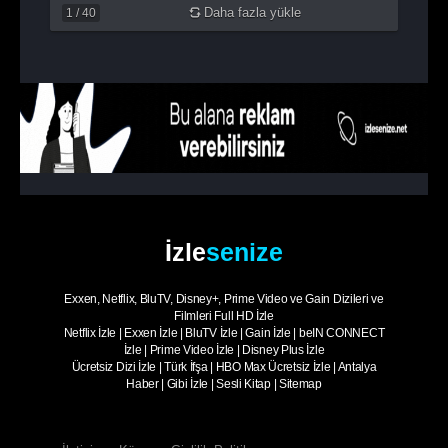
Daha fazla yükle
1
/
40
İzle
senize
Exxen, Netflix, BluTV, Disney+, Prime Video ve Gain Dizileri ve
Filmleri Full HD İzle
Netflix İzle
|
Exxen İzle
|
BluTV İzle
|
Gain İzle
|
beIN CONNECT
İzle
|
Prime Video İzle
|
Disney Plus İzle
Ücretsiz Dizi İzle
|
Türk İfşa
|
HBO Max Ücretsiz İzle
|
Antalya
Haber
|
Gibi İzle
|
Sesli Kitap
|
Sitemap