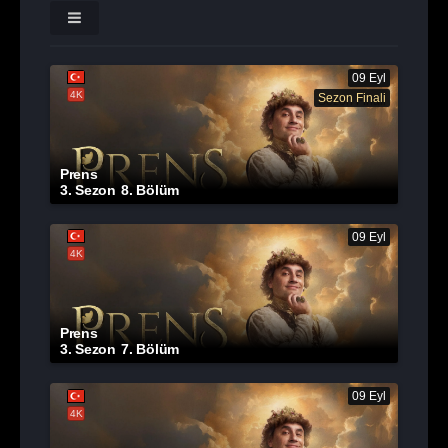
09 Eyl
4K
Sezon Finali
Prens
3. Sezon
8. Bölüm
09 Eyl
4K
Prens
3. Sezon
7. Bölüm
09 Eyl
4K