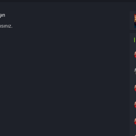
şın
sınız.