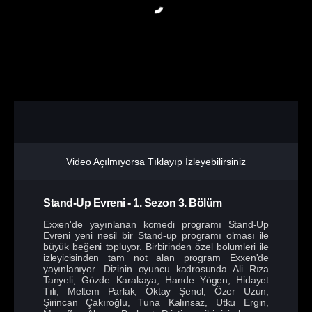
Video Açılmıyorsa Tıklayıp İzleyebilirsiniz
Stand-Up Evreni
-
1. Sezon
3. Bölüm
Exxen'de yayınlanan komedi programı Stand-Up
Evreni yeni nesil bir Stand-up programı olması ile
büyük beğeni topluyor. Birbirinden özel bölümleri ile
izleyicisinden tam not alan program Exxen'de
yayınlanıyor. Dizinin oyuncu kadrosunda Ali Rıza
Tanyeli, Gözde Karakaya, Hande Yögen, Hidayet
Tılı, Meltem Parlak, Oktay Şenol, Özer Uzun,
Şirincan Çakıroğlu, Tuna Kalınsaz, Utku Ergin,