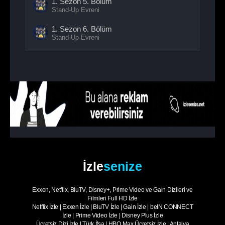
1. Sezon
5. Bölüm
Stand-Up Evreni
1. Sezon
6. Bölüm
Stand-Up Evreni
1. Sezon
7. Bölüm
Stand-Up Evreni
1. Sezon
8. Bölüm
Stand-Up Evreni
1. Sezon
9. Bölüm
Stand-Up Evreni
1. Sezon
10. Bölüm
Stand-Up Evreni
İzle
senize
1. Sezon
11. Bölüm
Stand-Up Evreni
Exxen, Netflix, BluTV, Disney+, Prime Video ve Gain Dizileri ve
1. Sezon
12. Bölüm
Filmleri Full HD İzle
Stand-Up Evreni
Netflix İzle
|
Exxen İzle
|
BluTV İzle
|
Gain İzle
|
beIN CONNECT
İzle
|
Prime Video İzle
|
Disney Plus İzle
1. Sezon
13. Bölüm
Ücretsiz Dizi İzle
|
Türk İfşa
|
HBO Max Ücretsiz İzle
|
Antalya