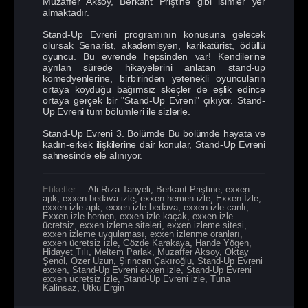
Muzaffer Aksoy, Berkant Priştine gibi isimler yer
almaktadır.
Stand-Up Evreni programının konusuna gelecek
olursak Senarist, akademisyen, karikatürist, ödüllü
oyuncu. Bu evrende hepsinden var! Kendilerine
ayrılan sürede hikayelerini anlatan stand-up
komedyenlerine, birbirinden yetenekli oyuncuların
ortaya koyduğu bağımsız skeçler de eşlik edince
ortaya gerçek bir "Stand-Up Evreni" çıkıyor. Stand-
Up Evreni tüm bölümleri ile sizlerle.
Stand-Up Evreni 3. Bölümde Bu bölümde hayata ve
kadın-erkek ilişkilerine dair konular, Stand-Up Evreni
sahnesinde ele alınıyor.
Etiketler:
Ali Rıza Tanyeli
,
Berkant Priştine
,
exxen
apk
,
exxen bedava izle
,
exxen hemen izle
,
Exxen İzle
,
exxen izle apk
,
exxen izle bedava
,
exxen izle canlı
,
Exxen izle hemen
,
exxen izle kaçak
,
exxen izle
ücretsiz
,
exxen izleme siteleri
,
exxen izleme sitesi
,
exxen izleme uygulaması
,
exxen izlenme oranları
,
exxen ücretsiz izle
,
Gözde Karakaya
,
Hande Yögen
,
Hidayet Tılı
,
Meltem Parlak
,
Muzaffer Aksoy
,
Oktay
Şenol
,
Özer Uzun
,
Şirincan Çakıroğlu
,
Stand-Up Evreni
exxen
,
Stand-Up Evreni exxen izle
,
Stand-Up Evreni
exxen ücretsiz izle
,
Stand-Up Evreni izle
,
Tuna
Kalinsaz
,
Utku Ergin