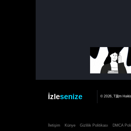
İzle
senize
© 2026, T羹m Hakl
İletişim
Künye
Gizlilik Politikası
DMCA Poli