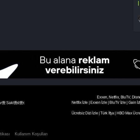
Exxen, Netflix, BluTV, Disn
Netflix İzle
|
Exxen İzle
|
BluTV İzle
|
Gain İz
ar覺 Sakl覺d覺r.
Ücretsiz Dizi İzle
|
Türk İfşa
|
HBO Max Ücret
tikası
Kullanım Koşulları