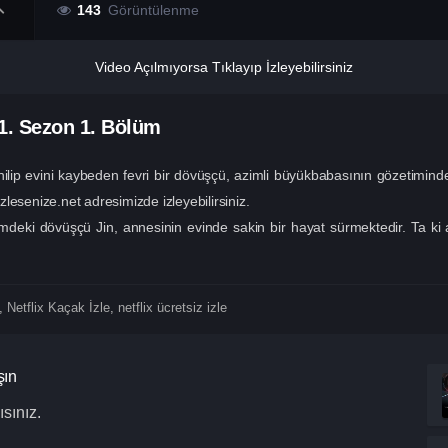
143
Görüntülenme
Video Açılmıyorsa Tıklayıp İzleyebilirsiniz
1. Sezon
1. Bölüm
ilip evini kaybeden fevri bir dövüşçü, azimli büyükbabasının gözetimind
izlesenize.net adresimizde izleyebilirsiniz.
deki dövüşçü Jin, annesinin evinde sakin bir hayat sürmektedir. Ta ki a
,
Netflix Kaçak İzle
,
netflix ücretsiz izle
şın
sınız.