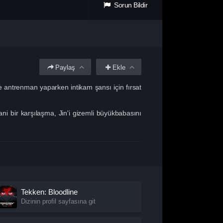
Sorun Bildir
Paylaş
Ekle
e antrenman yaparken intikam şansı için fırsat
ni bir karşılaşma, Jin'i gizemli büyükbabasını
Tekken: Bloodline
Dizinin profil sayfasına git