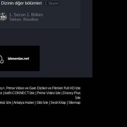
Dizinin diğer bölümleri
1. Sezon
1. Sezon
1. Bölüm
Tekken: Bloodline
ey+, Prime Video ve Gain Dizileri ve Filmleri Full HD İzle
le
|
beIN CONNECT İzle
|
Prime Video İzle
|
Disney Plus
İzle
siz İzle
|
Antalya Haber
|
Gibi İzle
|
Sesli Kitap
|
Sitemap