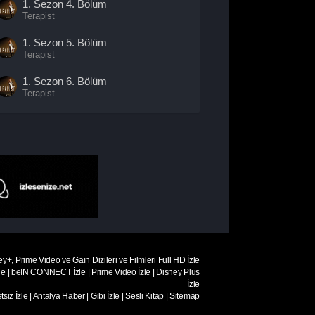
1. Sezon
4. Bölüm
Terapist
1. Sezon
5. Bölüm
Terapist
1. Sezon
6. Bölüm
Terapist
1. Sezon
7. Bölüm
- Sezon
Finali
Terapist
ey+, Prime Video ve Gain Dizileri ve Filmleri Full HD İzle
le
|
beIN CONNECT İzle
|
Prime Video İzle
|
Disney Plus
İzle
siz İzle
|
Antalya Haber
|
Gibi İzle
|
Sesli Kitap
|
Sitemap