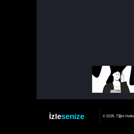
İzle
senize
© 2026, T羹m Hakl