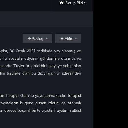
Sorun Bildir
Paylaş
Ekle
erapist, 30 Ocak 2021 tarihinde yayınlanmış ve
tan sonra sosyal medyanın gündemine oturmuş ve
ktadır. Tüyler ürpertici bir hikayeye sahip olan
lim türünde olan bu diziyi gain.tv adresinden
an Terapist Gain’de yayınlanmaktadır. Terapist
ravmaların bugüne düşen izlerini de aramak
n derece başarılı bir terapistin hayatının altüst