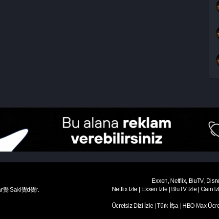
Exxen, Netflix, BluTV, Disn
Netflix İzle
|
Exxen İzle
|
BluTV İzle
|
Gain İz
ar覺 Sakl覺d覺r.
Ücretsiz Dizi İzle
|
Türk İfşa
|
HBO Max Ücret