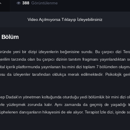
388
Görüntülenme
Video Açılmıyorsa Tıklayıp İzleyebilirsiniz
. Bölüm
 türünde yeni bir diziyi izleyenlerin beğenisine sundu. Bu çarpıcı dizi T
k gerilim tarzında olan bu çarpıcı dizinin tanıtım fragmanı yayınlandık
jital içerik platformunda yayınlanan bu mini dizi toplam 7 bölümden oluşma
su da izleyenler tarafından oldukça merak edilmektedir. Psikolojik geri
ynep Dadak'ın yönetmen koltuğunda oturduğu yedi bölümlük bir mini dizi ol
lerle yüzleşmek zorunda kalır. Aynı zamanda da geçmiş de yaşadığı t
phelenen danışanların hikayesini de ele alıyor. Terapist İzle dizi, işinde so