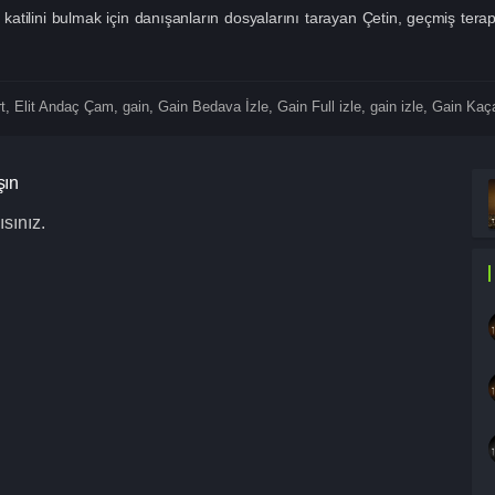
katilini bulmak için danışanların dosyalarını tarayan Çetin, geçmiş ter
t
,
Elit Andaç Çam
,
gain
,
Gain Bedava İzle
,
Gain Full izle
,
gain izle
,
Gain Kaça
şın
sınız.