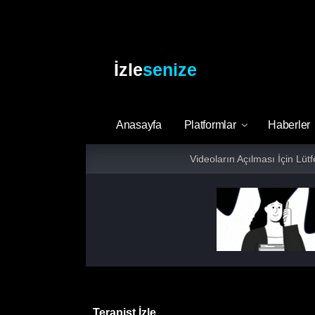
İzle
senize
Anasayfa
Platformlar
Haberler
Videoların Açılması İçin Lüt
Terapist İzle