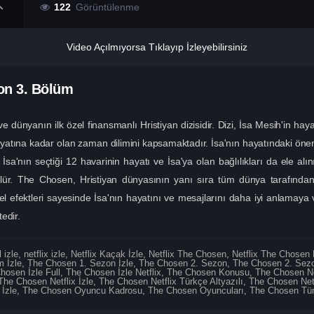
122
Görüntülenme
Video Açılmıyorsa Tıklayıp İzleyebilirsiniz
zon
3. Bölüm
 dünyanın ilk özel finansmanlı Hristiyan dizisidir. Dizi, İsa Mesih'in haya
atına kadar olan zaman dilimini kapsamaktadır. İsa'nın hayatındaki önemli
a İsa'nın seçtiği 12 havarinin hayatı ve İsa'ya olan bağlılıkları da ele alınır
ür. The Chosen, Hristiyan dünyasının yanı sıra tüm dünya tarafından ilgi
el efektleri sayesinde İsa'nın hayatını ve mesajlarını daha iyi anlamaya
edir.
l izle
,
netflix izle
,
Netflix Kaçak İzle
,
Netflix The Chosen
,
Netflix The Chosen 
 İzle
,
The Chosen 1. Sezon İzle
,
The Chosen 2. Sezon
,
The Chosen 2. Sezo
hosen İzle Full
,
The Chosen İzle Netflix
,
The Chosen Konusu
,
The Chosen Ne
The Chosen Netflix İzle
,
The Chosen Netflix Türkçe Altyazılı
,
The Chosen Netfl
 İzle
,
The Chosen Oyuncu Kadrosu
,
The Chosen Oyuncuları
,
The Chosen Tüm