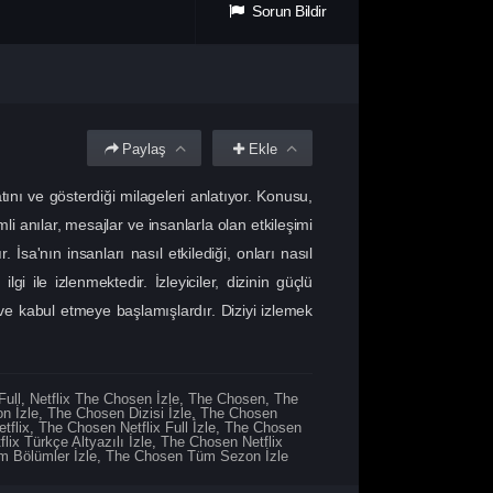
Sorun Bildir
Paylaş
Ekle
tını ve gösterdiği milageleri anlatıyor. Konusu,
 anılar, mesajlar ve insanlarla olan etkileşimi
. İsa'nın insanları nasıl etkilediği, onları nasıl
 ile izlenmektedir. İzleyiciler, dizinin güçlü
 ve kabul etmeye başlamışlardır. Diziyi izlemek
Full
,
Netflix The Chosen İzle
,
The Chosen
,
The
n İzle
,
The Chosen Dizisi İzle
,
The Chosen
tflix
,
The Chosen Netflix Full İzle
,
The Chosen
ix Türkçe Altyazılı İzle
,
The Chosen Netflix
 Bölümler İzle
,
The Chosen Tüm Sezon İzle