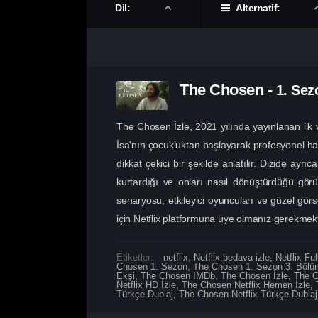
Dil:
Alternatif:
The Chosen
-
1. Se
The Chosen İzle, 2021 yılında yayınlanan ilk ve
İsa'nın çocukluktan başlayarak profesyonel hay
dikkat çekici bir şekilde anlatılır. Dizide ayrıc
kurtardığı ve onları nasıl dönüştürdüğü görül
senaryosu, etkileyici oyuncuları ve güzel görs
için Netflix platformuna üye olmanız gerekmekt
Etiketler:
netflix
,
Netflix bedava izle
,
Netflix Ful
Chosen 1. Sezon
,
The Chosen 1. Sezon 3. Bölüm
Ekşi
,
The Chosen IMDb
,
The Chosen İzle
,
The C
Netflix HD İzle
,
The Chosen Netflix Hemen İzle
,
Türkçe Dublaj
,
The Chosen Netflix Türkçe Dublaj