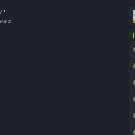
şın
sınız.