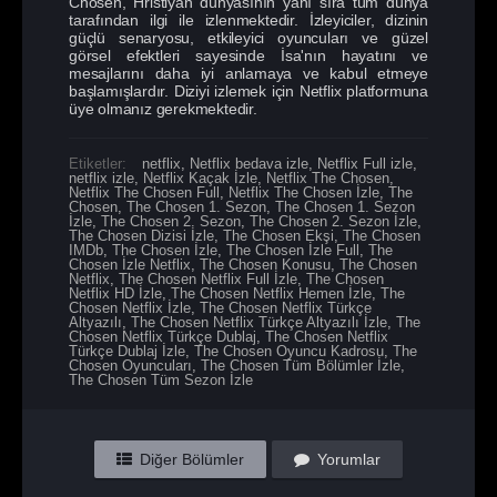
Chosen, Hristiyan dünyasının yanı sıra tüm dünya
tarafından ilgi ile izlenmektedir. İzleyiciler, dizinin
güçlü senaryosu, etkileyici oyuncuları ve güzel
görsel efektleri sayesinde İsa'nın hayatını ve
mesajlarını daha iyi anlamaya ve kabul etmeye
başlamışlardır. Diziyi izlemek için Netflix platformuna
üye olmanız gerekmektedir.
Etiketler:
netflix
,
Netflix bedava izle
,
Netflix Full izle
,
netflix izle
,
Netflix Kaçak İzle
,
Netflix The Chosen
,
Netflix The Chosen Full
,
Netflix The Chosen İzle
,
The
Chosen
,
The Chosen 1. Sezon
,
The Chosen 1. Sezon
İzle
,
The Chosen 2. Sezon
,
The Chosen 2. Sezon İzle
,
The Chosen Dizisi İzle
,
The Chosen Ekşi
,
The Chosen
IMDb
,
The Chosen İzle
,
The Chosen İzle Full
,
The
Chosen İzle Netflix
,
The Chosen Konusu
,
The Chosen
Netflix
,
The Chosen Netflix Full İzle
,
The Chosen
Netflix HD İzle
,
The Chosen Netflix Hemen İzle
,
The
Chosen Netflix İzle
,
The Chosen Netflix Türkçe
Altyazılı
,
The Chosen Netflix Türkçe Altyazılı İzle
,
The
Chosen Netflix Türkçe Dublaj
,
The Chosen Netflix
Türkçe Dublaj İzle
,
The Chosen Oyuncu Kadrosu
,
The
Chosen Oyuncuları
,
The Chosen Tüm Bölümler İzle
,
The Chosen Tüm Sezon İzle
Diğer Bölümler
Yorumlar