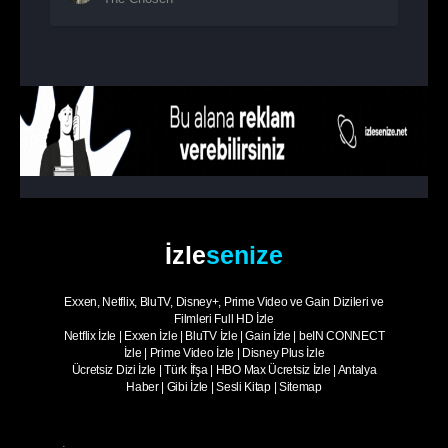
2. Sezon
7. Bölüm
The Chosen
2. Sezon
8. Bölüm
- Sezon Finali
The Chosen
İzle
senize
Exxen, Netflix, BluTV, Disney+, Prime Video ve Gain Dizileri ve
Filmleri Full HD İzle
Netflix İzle
|
Exxen İzle
|
BluTV İzle
|
Gain İzle
|
beIN CONNECT
İzle
|
Prime Video İzle
|
Disney Plus İzle
Ücretsiz Dizi İzle
|
Türk İfşa
|
HBO Max Ücretsiz İzle
|
Antalya
Haber
|
Gibi İzle
|
Sesli Kitap
|
Sitemap