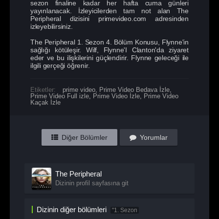
sezon finaline kadar her hafta cuma günleri
yayınlanacak. İzleyicilerden tam not alan The
Peripheral dizisini primevideo.com adresinden
izleyebilirsiniz.
The Peripheral 1. Sezon 4. Bölüm Konusu, Flynne'in
sağlığı kötüleşir. Wilf, Flynne'I Clanton'da ziyaret
eder ve bu ilişkilerini güçlendirir. Flynne geleceği ile
ilgili gerçeği öğrenir.
Etiketler:
prime video
,
Prime Video Bedava İzle
,
Prime Video Full izle
,
Prime Video İzle
,
Prime Video
Kaçak İzle
Diğer Bölümler
Yorumlar
The Peripheral
Dizinin profil sayfasına git
Dizinin diğer bölümleri
"1. Sezon