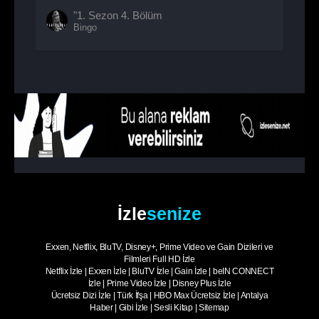
"1. Sezon
4. Bölüm
Bingo
İzle
senize
Exxen, Netflix, BluTV, Disney+, Prime Video ve Gain Dizileri ve
Filmleri Full HD İzle
Netflix İzle
|
Exxen İzle
|
BluTV İzle
|
Gain İzle
|
beIN CONNECT
İzle
|
Prime Video İzle
|
Disney Plus İzle
Ücretsiz Dizi İzle
|
Türk İfşa
|
HBO Max Ücretsiz İzle
|
Antalya
Haber
|
Gibi İzle
|
Sesli Kitap
|
Sitemap