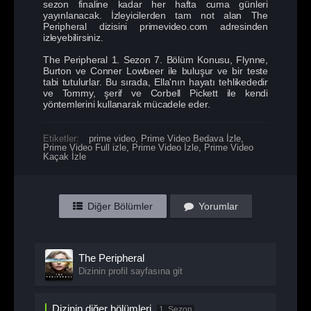
sezon finaline kadar her hafta cuma günleri
yayınlanacak. İzleyicilerden tam not alan The
Peripheral dizisini primevideo.com adresinden
izleyebilirsiniz.
The Peripheral 1. Sezon 7. Bölüm Konusu, Flynne,
Burton ve Conner Lowbeer ile buluşur ve bir teste
tabi tutulurlar. Bu sırada, Ella'nın hayatı tehlikededir
ve Tommy, şerif ve Corbell Pickett ile kendi
yöntemlerini kullanarak mücadele eder.
Etiketler:
prime video
,
Prime Video Bedava İzle
,
Prime Video Full izle
,
Prime Video İzle
,
Prime Video
Kaçak İzle
Diğer Bölümler
Yorumlar
The Peripheral
Dizinin profil sayfasına git
Dizinin diğer bölümleri
1. Sezon