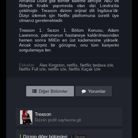
Amanda Duke gibi isimler kaleme almıştır. ABD ve
Birleşik Krallık yapımında olan dizi Londra’da
çekilmiştir. Treason dizinin orijinal dili İngilizce’dir.
Diziyi izlemek için Netflix platformuna ücretli üye
olmanız gerekmektedir.
Treason 1. Sezon 1. Bölüm Konusu, Adam
Lawrence, patronunun hastaneye kaldırılmasından
hemen sonra MI6'in en üst kademesine yükselir.
Ancak sürpriz bir görüşme, onu tüm kariyerini
sorgulamaya iter.
Etiketler:
Alex Kingston
,
netflix
,
Netflix bedava izle
,
Netflix Full izle
,
netflix izle
,
Netflix Kaçak İzle
Diğer Bölümler
Yorumlar
Treason
Dizinin profil sayfasına git
Dizinin diğer bölümleri
1. Sezon