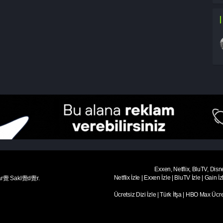
Exxen, Netflix, BluTV, Disn
Netflix İzle
|
Exxen İzle
|
BluTV İzle
|
Gain İz
ar覺 Sakl覺d覺r.
Ücretsiz Dizi İzle
|
Türk İfşa
|
HBO Max Ücret