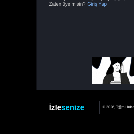
Zaten üye misin?
Giriş Yap
İzle
senize
© 2026, T羹m Hakl