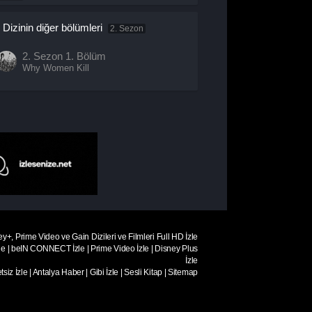
Dizinin diğer bölümleri
2. Sezon
2. Sezon
1. Bölüm
Why Women Kill
ey+, Prime Video ve Gain Dizileri ve Filmleri Full HD İzle
le
|
beIN CONNECT İzle
|
Prime Video İzle
|
Disney Plus
İzle
siz İzle
|
Antalya Haber
|
Gibi İzle
|
Sesli Kitap
|
Sitemap