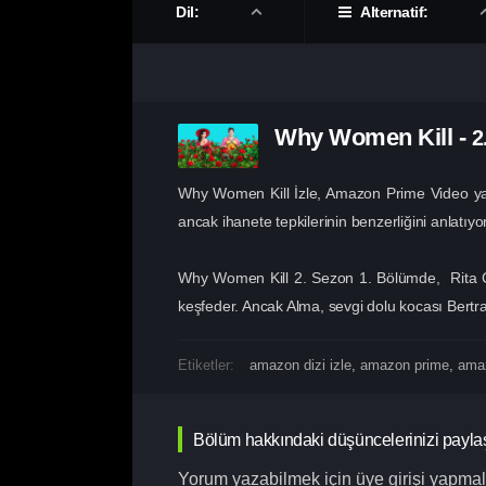
Dil:
Alternatif:
Why Women Kill
-
2
Why Women Kill İzle, Amazon Prime Video yapım
ancak ihanete tepkilerinin benzerliğini anlatıyor
Why Women Kill 2. Sezon 1. Bölümde, Rita Cas
keşfeder. Ancak Alma, sevgi dolu kocası Bertram
Etiketler:
amazon dizi izle
,
amazon prime
,
amaz
Bölüm hakkındaki düşüncelerinizi payla
Yorum yazabilmek için üye girişi yapmalı