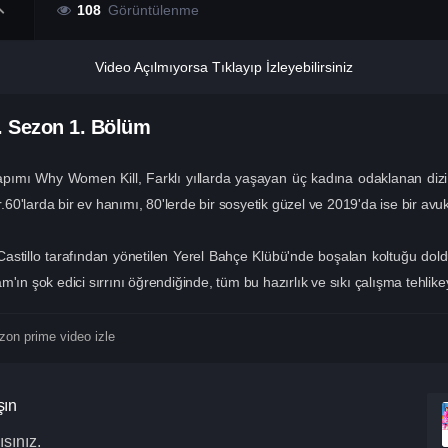
108
Görüntülenme
Video Açılmıyorsa Tıklayıp İzleyebilirsiniz
. Sezon
1. Bölüm
ı Why Women Kill, Farklı yıllarda yaşayan üç kadına odaklanan dizi, kadın
.60'larda bir ev hanımı, 80'lerde bir sosyetik güzel ve 2019'da ise bir avuka
tillo tarafından yönetilen Yerel Bahçe Klübü'nde boşalan koltuğu dold
'ın şok edici sırrını öğrendiğinde, tüm bu hazırlık ve sıkı çalışma tehlikey
on prime video izle
şın
sınız.