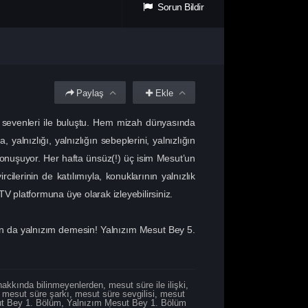
Sorun Bildir
Paylaş
Ekle
 sevenleri ile buluştu. Hem mizah dünyasında
alnızlığı, yalnızlığın sebeplerini, yalnızlığın
” konuşuyor. Her hafta ünsüz(!) üç isim Mesut’un
ilerinin de katılımıyla, konuklarının yalnızlık
uTV platformuna üye olarak izleyebilirsiniz.
an da yalnızım demesin! Yalnızım Mesut Bey 5.
hakkında bilinmeyenlerden
,
mesut süre ile ilişki
,
,
mesut süre şarkı
,
mesut süre sevgilisi
,
mesut
t Bey 1. Bölüm
,
Yalnızım Mesut Bey 1. Bölüm