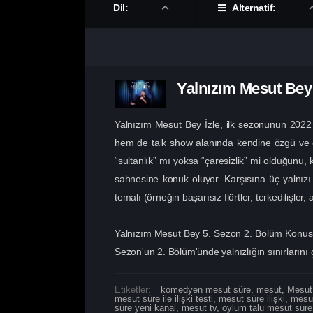
Dil:
Alternatif:
Yalnızım Mesut Bey
Yalnızım Mesut Bey İzle, ilk sezonunun 2022
hem de talk show alanında kendine özgü ve öncü
“sultanlık” mı yoksa “çaresizlik” mi olduğunu, 
sahnesine konuk oluyor. Karşısına üç yalnızı a
temalı (örneğin başarısız flörtler, terkedilişle
Yalnızım Mesut Bey 5. Sezon 2. Bölüm Konusu,
Sezon'un 2. Bölüm'ünde yalnızlığın sınırlarını 
Etiketler:
komedyen mesut süre
,
mesut
,
Mesut
mesut süre ile ilişki testi
,
mesut süre ilişki
,
mesut
süre yeni kanal
,
mesut tv
,
oylum talu mesut süre