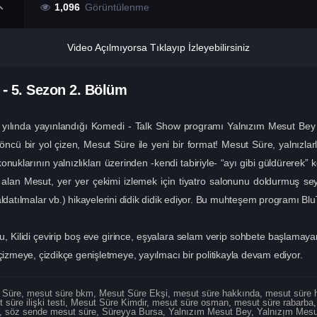
1,096
Görüntülenme
Video Açılmıyorsa Tıklayıp İzleyebilirsiniz
-
5. Sezon
2. Bölüm
 yılında yayınlandığı Komedi - Talk Show programı Yalnızım Mesut Bey
 bir yol çizen, Mesut Süre ile yeni bir format! Mesut Süre, yalnızlarla, y
konuklarının yalnızlıkları üzerinden -kendi tabiriyle- “ayı gibi güldürerek
lan Mesut, yer yer çekimi izlemek için tiyatro salonunu doldurmuş seyirc
r, aldatılmalar vb.) hikayelerini didik didik ediyor. Bu muhteşem programı Bl
 Kilidi çevirip boş eve girince, eşyalara selam verip sohbete başlamay
çizmeye, çizdikçe genişletmeye, yayılmacı bir politikayla devam ediyor.
 Süre
,
mesut süre bkm
,
Mesut Süre Ekşi
,
mesut süre hakkında
,
mesut süre 
 süre ilişki testi
,
Mesut Süre Kimdir
,
mesut süre osman
,
mesut süre rabarba
,
söz sende mesut süre
,
Süreyya Bursa
,
Yalnızım Mesut Bey
,
Yalnızım Mesu