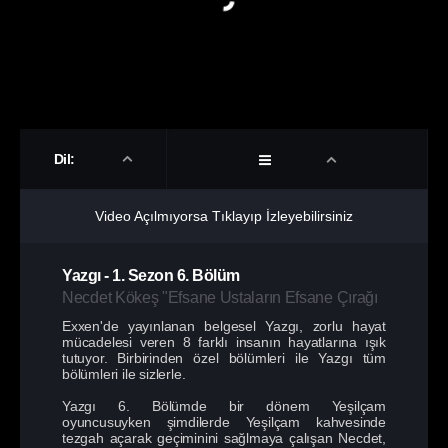
Dil:
Video Açılmıyorsa Tıklayıp İzleyebilirsiniz
Yazgı
-
1. Sezon
6. Bölüm
Necdet Kökeş "Efsane Ustaların Efsane Çırağı
Exxen'de yayınlanan belgesel Yazgı, zorlu hayat
mücadelesi veren 8 farklı insanın hayatlarına ışık
tutuyor. Birbirinden özel bölümleri ile Yazgı tüm
bölümleri ile sizlerle.
Yazgı 6. Bölümde bir dönem Yeşilçam
oyuncusuyken şimdilerde Yeşilçam kahvesinde
tezgah açarak geçiminini sağlmaya çalışan Necdet,