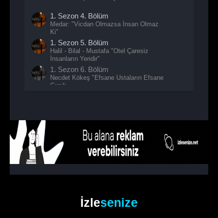
1. Sezon
4. Bölüm
Medar: "Vicdan Olmazsa İnsan Olmaz
Ki"
1. Sezon
5. Bölüm
Halil - Bilal - Mustafa "Otel Çaresiz
İnsanların Yeridir"
1. Sezon
6. Bölüm
Necdet Kökeş "Efsane Ustaların Efsane
Çırağı
İzle
senize