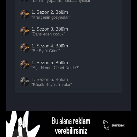
"Bir film yaparım, hastalar iyileşir"
1. Sezon
2. Bölüm
“Kraliçenin gözyaşları”
1. Sezon
3. Bölüm
“Dans eden çocuk”
1. Sezon
4. Bölüm
“Bir Eylül Günü”
1. Sezon
5. Bölüm
“Aşk Nerde, Ceset Nerde?"
1. Sezon
6. Bölüm
"Küçük Büyük Yaralar"
1. Sezon
7. Bölüm
"Çiçekler ve Ayrık otları"
1. Sezon
8. Bölüm
"Kafes"
1. Sezon
9. Bölüm
“Şeyli Film”