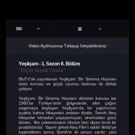
Dil:
Video Açılmıyorsa Tıklayıp İzleyebilirsiniz
Yeşilçam
-
1. Sezon
6. Bölüm
"Küçük Büyük Yaralar"
BluTV'de yayınlanan Yeşilçam: Bir Sinema Hayvanı
dizisi konusu ve güçlü oyuncu kadrosu ile dikkat
çekiyor.
Yeşilçam: Bir Sinema Hayvanı dizisinin konusu ise
1960’lar Türkiye’sinin gölgesinde, altın çağını
yaşamaya başlayan Yeşilçam’da bir yapımcının
ayakta kalma hikayesini anlatan dizide; Semih Ateş
hikayeler olmadan yaşayamayan, sinemadan gözü
dönen, ‘film çekemezsem ölürüm ben’ diyen hırslı bir
prodüktördür. Yapım şirketi Ateş Film’i rakibi Vehbi’ye
kaybettikten sonra Semih’in iki amacı vardır: yeni