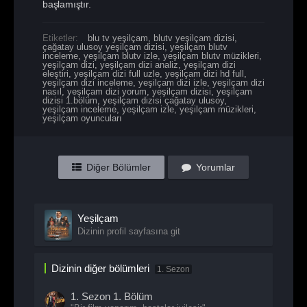
başlamıştır.
Etiketler:
blu tv yeşilçam
,
blutv yeşilçam dizisi
,
çağatay ulusoy yeşilçam dizisi
,
yeşilçam blutv
inceleme
,
yeşilçam blutv izle
,
yeşilçam blutv müzikleri
,
yeşilçam dizi
,
yeşilçam dizi analiz
,
yeşilçam dizi
eleştiri
,
yeşilçam dizi full uzle
,
yeşilçam dizi hd full
,
yeşilçam dizi inceleme
,
yeşilçam dizi izle
,
yeşilçam dizi
nasıl
,
yeşilçam dizi yorum
,
yeşilçam dizisi
,
yeşilçam
dizisi 1.bölüm
,
yeşilçam dizisi çağatay ulusoy
,
yeşilçam inceleme
,
yeşilçam izle
,
yeşilçam müzikleri
,
yeşilçam oyuncuları
Diğer Bölümler
Yorumlar
Yeşilçam
Dizinin profil sayfasına git
Dizinin diğer bölümleri
1. Sezon
1. Sezon
1. Bölüm