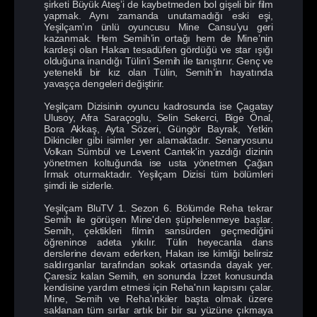
şirketi Büyük Ateş’i de kaybetmeden bol gişeli bir film
yapmak. Aynı zamanda unutamadığı eski eşi,
Yeşilçam’ın ünlü oyuncusu Mine Cansu’yu geri
kazanmak. Hem Semih’in ortağı hem de Mine’nin
kardeşi olan Hakan tesadüfen gördüğü ve star ışığı
olduğuna inandığı Tülin’i Semih ile tanıştırır. Genç ve
yetenekli bir kız olan Tülin, Semih’in hayatında
yavaşça dengeleri değiştirir.
Yeşilçam Dizisinin oyuncu kadrosunda ise Çagatay
Ulusoy, Afra Saraçoglu, Selin Sekerci, Bige Önal,
Bora Akkaş, Ayta Sözeri, Güngör Bayrak, Yetkin
Dikinciler gibi isimler yer alamaktadır. Senaryosunu
Volkan Sümbül ve Levent Cantek'in yazdığı dizinin
yönetmen koltuğunda ise usta yönetmen Çağan
Irmak oturmaktadır. Yeşilçam Dizisi tüm bölümleri
şimdi ile sizlerle.
Yeşilçam BluTV 1. Sezon 6. Bölümde Reha tekrar
Semih ile görüşen Mine'den şüphelenmeye başlar.
Semih, çektikleri filmin sansürden geçmediğini
öğrenince adeta yıkılır. Tülin heyecanla dans
derslerine devam ederken, Hakan ise kimliği belirsiz
saldırganlar tarafından sokak ortasında dayak yer.
Çaresiz kalan Semih, en sonunda İzzet konusunda
kendisine yardım etmesi için Reha'nın kapısını çalar.
Mine, Semih ve Reha'ınkiler başta olmak üzere
saklanan tüm sırlar artık bir bir su yüzüne çıkmaya