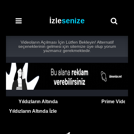
İzle
senize
Videoların Açılması İçin Lütfen Bekleyin! Alternatif
seçeneklerinin gelmesi için sitemize üye olup yorum
yazmanız gerekmektedir.
maktadır.
Yıldızların Altında
dizisini izlemek için
Prime Video
pl
Yıldızların Altında İzle