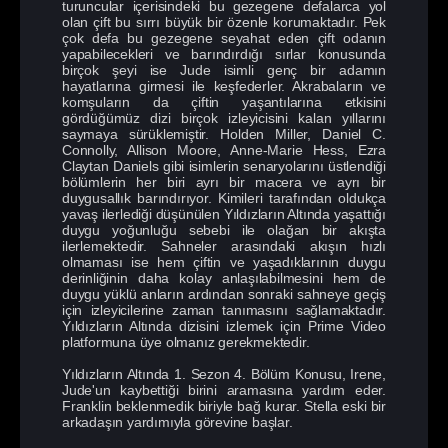
turuncular içerisindeki bu gezegene defalarca yol
olan çift bu sırrı büyük bir özenle korumaktadır. Pek
çok defa bu gezegene seyahat eden çift odanın
yapabilecekleri ve barındırdığı sırlar konusunda
birçok şeyi ise Jude isimli genç bir adamın
hayatlarına girmesi ile keşfederler. Akrabaların ve
komşuların da çiftin yaşantılarına etkisini
gördüğümüz dizi birçok izleyicisini kalan yıllarını
saymaya sürüklemiştir. Holden Miller, Daniel C.
Connolly, Allison Moore, Anne-Marie Hess, Ezra
Claytan Daniels gibi isimlerin senaryolarını üstlendiği
bölümlerin her biri ayrı bir macera ve ayrı bir
duygusallık barındırıyor. Kimileri tarafından oldukça
yavaş ilerlediği düşünülen Yıldızların Altında yaşattığı
duygu yoğunluğu sebebi ile olağan bir akışta
ilerlemektedir. Sahneler arasındaki akışın hızlı
olmaması ise hem çiftin ve yaşadıklarının duygu
derinliğinin daha kolay anlaşılabilmesini hem de
duygu yüklü anların ardından sonraki sahneye geçiş
için izleyicilerine zaman tanımasını sağlamaktadır.
Yıldızların Altında dizisini izlemek için Prime Video
platformuna üye olmanız gerekmektedir.
Yıldızların Altında 1. Sezon 4. Bölüm Konusu, Irene,
Jude'un kaybettiği birini aramasına yardım eder.
Franklin beklenmedik biriyle bağ kurar. Stella eski bir
arkadaşın yardımıyla görevine başlar.