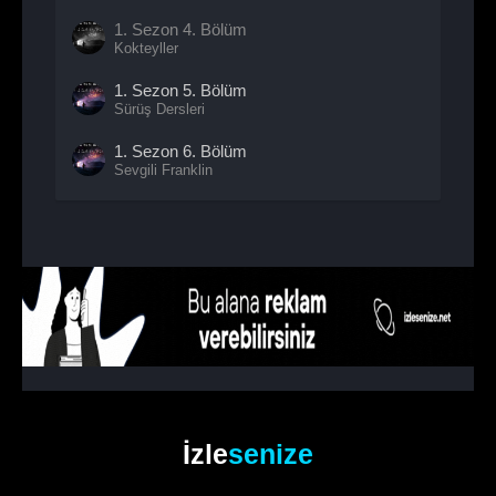
1. Sezon
4. Bölüm
Kokteyller
1. Sezon
5. Bölüm
Sürüş Dersleri
1. Sezon
6. Bölüm
Sevgili Franklin
1. Sezon
7. Bölüm
Göle Dalış
1. Sezon
8. Bölüm
Bedel
İzle
senize