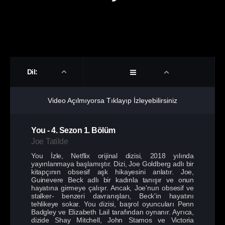
Dil:
Video Açılmıyorsa Tıklayıp İzleyebilirsiniz
You
-
4. Sezon
1. Bölüm
Joe Tatilde
You İzle, Netflix orijinal dizisi, 2018 yılında
yayınlanmaya başlamıştır. Dizi, Joe Goldberg adlı bir
kitapçının obsesif aşk hikayesini anlatır. Joe,
Guinevere Beck adlı bir kadınla tanışır ve onun
hayatına girmeye çalışır. Ancak, Joe'nun obsesif ve
stalker- benzeri davranışları, Beck'in hayatını
tehlikeye sokar. You dizisi, başrol oyuncuları Penn
Badgley ve Elizabeth Lail tarafından oynanır. Ayrıca,
dizide Shay Mitchell, John Stamos ve Victoria