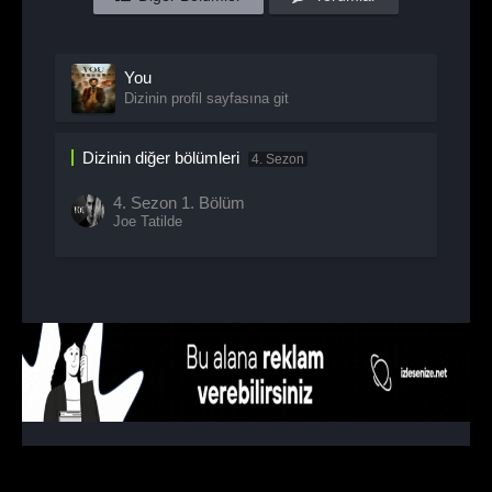
You
Dizinin profil sayfasına git
Dizinin diğer bölümleri
4. Sezon
4. Sezon
1. Bölüm
Joe Tatilde