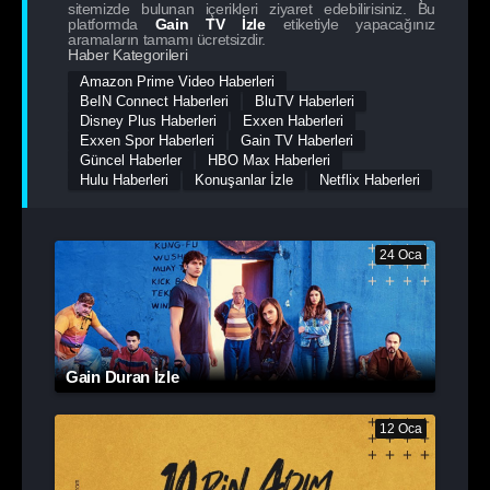
sitemizde bulunan içerikleri ziyaret edebilirisiniz. Bu
platformda
Gain TV
İzle
etiketiyle yapacağınız
aramaların tamamı ücretsizdir.
Haber Kategorileri
Amazon Prime Video Haberleri
BeIN Connect Haberleri
BluTV Haberleri
Disney Plus Haberleri
Exxen Haberleri
Exxen Spor Haberleri
Gain TV Haberleri
Güncel Haberler
HBO Max Haberleri
Hulu Haberleri
Konuşanlar İzle
Netflix Haberleri
24 Oca
Gain Duran İzle
12 Oca