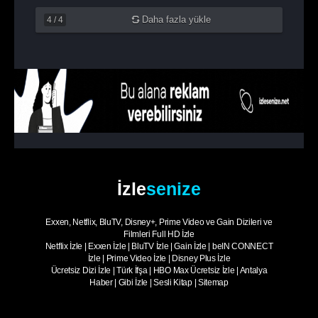
Daha fazla yükle
4
/
4
İzle
senize
Exxen, Netflix, BluTV, Disney+, Prime Video ve Gain Dizileri ve
Filmleri Full HD İzle
Netflix İzle
|
Exxen İzle
|
BluTV İzle
|
Gain İzle
|
beIN CONNECT
İzle
|
Prime Video İzle
|
Disney Plus İzle
Ücretsiz Dizi İzle
|
Türk İfşa
|
HBO Max Ücretsiz İzle
|
Antalya
Haber
|
Gibi İzle
|
Sesli Kitap
|
Sitemap