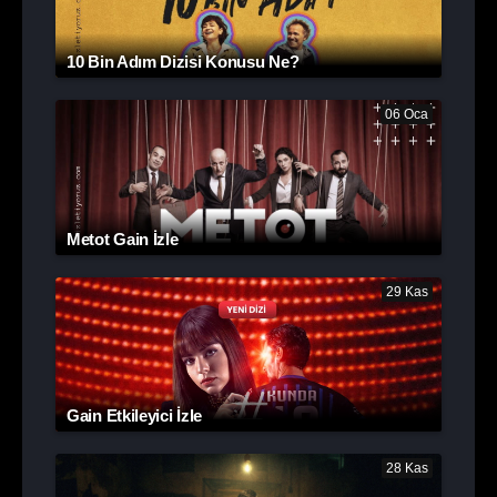
10 Bin Adım Dizisi Konusu Ne?
06 Oca
Metot Gain İzle
29 Kas
Gain Etkileyici İzle
28 Kas