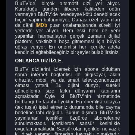
BluTV’de, birçok alternatif dizi yer alıyor.
Kurulduğu günden itibaren kaliteden ödün
vermeyen BluTV’de neredeyse kötü denebilecek
hiçbir yapım bulunmuyor. Dahası özel yapımları
da dâhil
IMDb
puan ortalamalarında sürekli iyi
yerlerde yer alıyor. Hem eski hem de yeni
yapımları harmanlayan gerçek zamanlı dijital
platform, vaktinizin boşa gitmemesi için büyük
uğraş veriyor. En önemlisi her içerikte adeta
kendinizi eğitebileceğiniz bir şeyler bulabilirsiniz.
ONLARCA DİZİ İZLE
BluTV dizilerini izlemek için abone olduktan
sonra internet bağlantısı ile bilgisayar, akıllı
cihazlar, mobil ya da smart televizyonunuzun
olması yeterli. Bu dijital dünya, sürekli
güncellenip size farklı dünyanın kapılarını
açmaktadır. Öyle ki BluTV’nin hizmetinde
herhangi bir taahhüt yoktur. En önemlisi kolayca
(tek tuşla) iptal etmeniz durumunda bile cayma
bedeline tabi değildir. Bunun dışında BluTV’de
yayınlanan içerikler özgürce abonelerine
sunulmaktadır. İçeriklerde sansür kesinlikle
uygulamamaktadır. Sansür olan içerikler ne yazık
ki direk yapımcı firmadan kaynaklı olmaktadır.