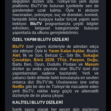
değiştiren dizileri izle. Türkiye’nin yerli dijital
platformu BluTV’de bulunan içeriklerle sen de
gündemden uzak kalma. Öyle ki aksiyon
maceradan, polisiyeye, suç ve dramdan, komedi,
fantastik bilim kurguya kadar birçok yapım seni
bekliyor.
BluTV
programlarıyla çeşitli bilgiler
edinirken, belgesel kategorisinde bulunan
yapımlarla da ufkunu genişletebilirsin.
ÖZEL YAPIM BLUTV DİZİLERİ
BluTV
özel yapım dizileriyle de adından sıkça
söz ettiriyor. Öyle ki
Yarım Kalan Aşklar
, Bozkır,
Alef
, İlk ve Son, Behzat Ç., Sıfır Bir,
Sokağın
Çocukları
,
Börü 2039
,
7Yüz
,
Pavyon
,
Doğu
,
Bartu Ben, Oyun, Dudullu Postası ve
Masum
dizileri şu anda yayında olan BluTV özel dizi
yapımlarından sadece bazılarıdır. Yerli ve
yabancı farklı dillerde farklı konularıyla en sevilen
onlarca dizi BluTV’de. Uluslararası üne sahip
Netflix
gibi bir dev ile Türkiye’de mücadele eden
yerli BluTV, rakibe karşı güçlü ve alternatifli
dizileriyle de ön plana çıkıyor.
KALİTELİ BLUTV DİZİLERİ
İçerik sayısı olarak her geçen gün güçlenen