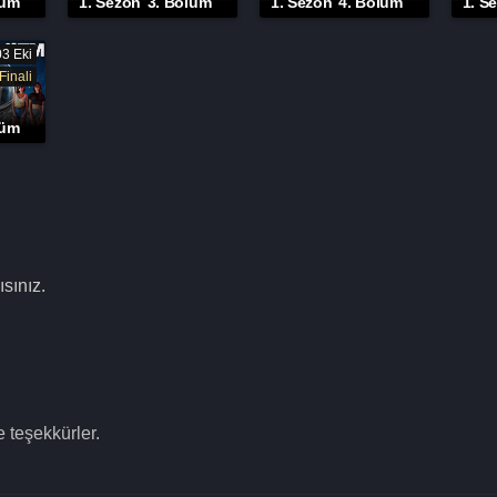
lüm
1. Sezon
3. Bölüm
1. Sezon
4. Bölüm
1. S
03 Eki
Finali
lüm
sınız.
 teşekkürler.