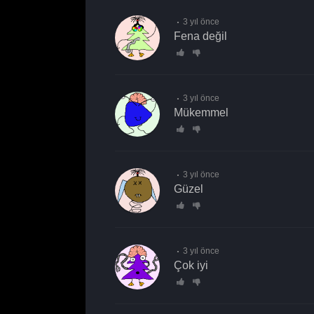
3 yıl önce
fena değil
3 yıl önce
Mükemmel
3 yıl önce
güzel
3 yıl önce
çok iyi