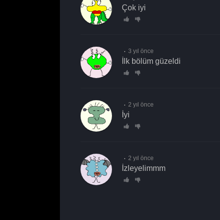
çok iyi
3 yıl önce
ilk bölüm güzeldi
2 yıl önce
İyi
2 yıl önce
izleyelimmm