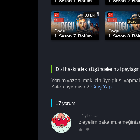
1. Sezon
1. Bölüm
1. Sezon
2. Bö
03 Eki
1080p
1080p
Sezon 
Doğu
Doğu
1. Sezon
7. Bölüm
1. Sezon
8. Bö
Dizi hakkındaki düşüncelerinizi paylaşın
Yorum yazabilmek için üye girişi yapmalı
Zaten üye misin?
Giriş Yap
17 yorum
4 yıl önce
İzleyelim bakalım, emeğinize