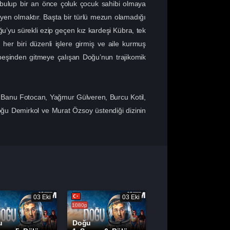
bulup bir an önce çoluk çocuk sahibi olmaya
yen olmaktır. Başta bir türlü mezun olamadığı
ğu’yu sürekli ezip geçen kız kardeşi Kübra, tek
her biri düzenli işlere girmiş ve aile kurmuş
peşinden gitmeye çalışan Doğu’nun trajikomik
 Banu Fotocan, Yağmur Gülveren, Burcu Kotil,
ğu Demirkol ve Murat Özsoy üstendiği dizinin
03 Eki
03 Eki
1080p
u
Doğu