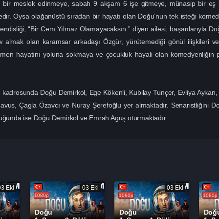
lı bir meslek edinmeye, sabah 9 akşam 6 işe gitmeye, münasip bir eş 
dir. Oysa olağanüstü sıradan bir hayatı olan Doğu’nun tek isteği komed
endisliği, “Bir Cem Yılmaz Olamayacaksın.” diyen ailesi, başarılarıyla Do
 almak olan karamsar arkadaşı Özgür, yürütemediği gönül ilişkileri ve 
ağmen hayatını yoluna sokmaya ve çocukluk hayali olan komedyenliğin 
u kadrosunda Doğu Demirkol, Ege Kökenli, Kubilay Tunçer, Evliya Aykan,
vus, Çagla Özavcı ve Nuray Şerefoğlu yer almaktadır. Senaristliğini Do
uğunda ise Doğu Demirkol ve Emrah Aguş oturmaktadır.
03 Eki
03 Eki
03 Eki
1080p
1080p
1080p
Doğu
Doğu
Doğ