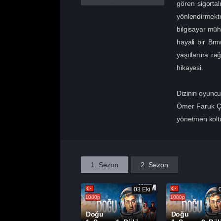
gören sigorta
yönlendirmekte
bilgisayar müh
hayali bir Bmw
yaşıtlarına r
hikayesi.
Dizinin oyunc
Ömer Faruk Ça
yönetmen kolt
1. Sezon
2. Sezon
03 Eki
1080p
1080p
Doğu
Doğu