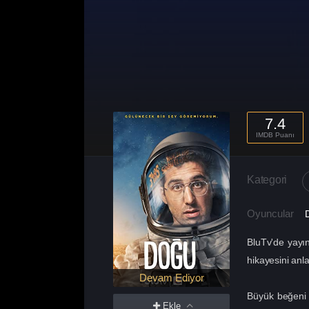
7.4
IMDB Puanı
Kategori
Oyuncular
BluTv'de yayı
hikayesini anlat
Devam Ediyor
Büyük beğeni t
Ekle