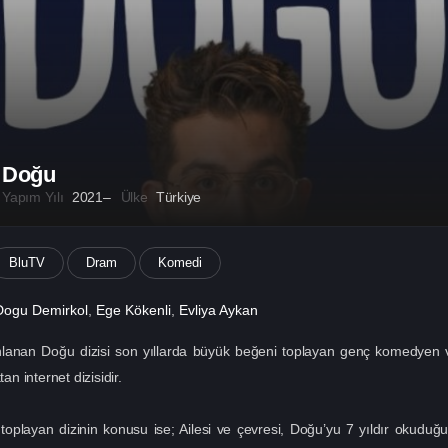
Doğu
Yapım Yılı
2021–
Ülke
Türkiye
BluTV
Dram
Komedi
Dogu Demirkol
,
Ege Kökenli
,
Evliya Aykan
nlanan Doğu dizisi son yıllarda büyük beğeni toplayan genç komedye
an internet dizisidir.
oplayan dizinin konusu ise; Ailesi ve çevresi, Doğu’yu 7 yıldır okuduğ