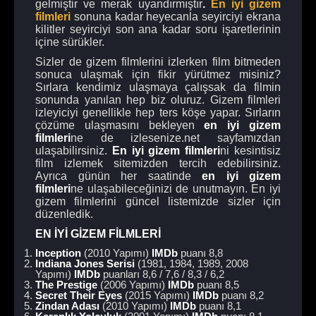
gelmiştir ve merak uyandırmıştır
.
En iyi gizem
filmleri
sonuna kadar heyecanla seyirciyi ekrana
kilitler seyirciyi son ana kadar soru işaretlerinin
içine sürükler.
Sizler de gizem filmlerini izlerken film bitmeden
sonuca ulaşmak için fikir yürütmez misiniz?
Sırlara kendimiz ulaşmaya çalışsak da filmin
sonunda yanılan hep biz oluruz. Gizem filmleri
izleyiciyi genellikle hep ters köşe yapar. Sırların
çözüme ulaşmasını bekleyen
en iyi gizem
filmleri
ne de izlesenize.net sayfamızdan
ulaşabilirsiniz.
En iyi gizem filmleri
ni kesintisiz
film izlemek sitemizden tercih edebilirsiniz.
Ayrıca günün her saatinde
en iyi gizem
filmleri
ne ulaşabileceğinizi de unutmayın. En iyi
gizem filmlerini güncel listemizde sizler için
düzenledik.
EN İYİ GİZEM FİLMLERİ
Inception
(2010 Yapımı)
IMDb
puanı 8,8
Indiana Jones Serisi
(1981, 1984, 1989, 2008
Yapımı)
IMDb
puanları 8,6 / 7,6 / 8,3 / 6,2
The Prestige
(2006 Yapımı)
IMDb
puanı 8,5
Secret Their Eyes
(2015 Yapımı)
IMDb
puanı 8,2
Zindan Adası
(2010 Yapımı)
IMDb
puanı 8,1