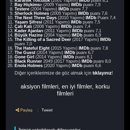
Karanlık Yolculuk
(2001 Yapımı)
IMDb
puanı 8,1
Bay Hiçkims
e (2009 Yapımı)
IMDb
puanı 7,9
Testere
(2004 Yapımı)
IMDb
puanı 7,7
Sherlock Holmes
(2009 Yapımı)
IMDb
puanı 7,6
The Next Three Days
(2010 Yapımı)
IMDb
Puanı 7,4
Yaşam Şifresi
(2011 Yapımı)
IMDb
puanı 7,5
Çatı Katı
(2008 Yapımı)
IMDb
puanı 7,4
Kader Ajanları
(2011 Yapımı)
IMDb
puanı 7,1
Büyük Hazine
(2004 Yapımı)
IMDb
puanı 6,9
The Killing of a Sacred Deer
(2017 Yapımı)
IMDb
puanı 7,0
The Hateful Eight
(2015 Yapımı)
IMDb
puanı 7,8
The Guest
(2014 Yapımı)
IMDb
puanı 6,7
Gone Girl
(2014 Yapımı)
IMDb
puanı 8,1
Black Runner
2049 (2017 Yapımı)
IMDb
puanı 8,0
Enola Holmes
(2020 Yapımı)
IMDb
puanı 6,6
Diğer içeriklerimize de göz atmak için
tıklayınız
!
aksiyon filmleri
,
en iyi filmler
,
korku
filmleri
Paylaş
:
Tweet