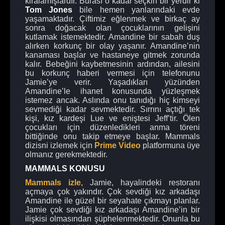
kiralamışlardır. Burası o kadar seçkin bir yerdir ki
Tom Jones
bile hemen yanlarındaki evde
yaşamaktadır. Çiftimiz eğlenmek ve birkaç ay
sonra doğacak olan çocuklarının gelişini
kutlamak istemektedir. Amandine bir sabah duş
alırken korkunç bir olay yaşanır. Amandine’nin
kanaması başlar ve hastaneye gitmek zorunda
kalır. Bebeğini kaybetmesinin ardından, ailesini
bu korkunç haberi vermesi için telefonunu
Jamie’ye verir. Yaşadıkları yüzünden
Amandine’le ihanet konusunda yüzleşmek
istemez ancak. Aslında onu tanıdığı hiç kimseyi
sevmediği kadar sevmektedir. Sırrını açtığı tek
kişi, kız kardeşi Lue ve eniştesi Jeff’tir. Ölen
çocukları için düzenledikleri anma töreni
bittiğinde onu takip etmeye başlar. Mammals
dizisni izlemek için
Prime Video
platformuna üye
olmanız gerekmektedir.
MAMMALS KONUSU
Mammals izle
, Jamie, hayalindeki restoranı
açmaya çok yakındır. Çok sevdiği kız arkadaşı
Amandine ile güzel bir seyahate çıkmayı planlar.
Jamie çok sevdiği kız arkadaşı Amandine’in bir
ilişkisi olmasından şüphelenmektedir. Onunla bu