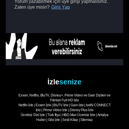
Yorum yazabilmek için üye girişi yapmalısınız.
Zaten üye misin?
Giriş Yap
İzle
senize
Exxen, Netflix, BluTV, Disney+, Prime Video ve Gain Dizileri ve
Filmleri Full HD İzle
Netflix İzle
|
Exxen İzle
|
BluTV İzle
|
Gain İzle
|
beIN CONNECT
İzle
|
Prime Video İzle
|
Disney Plus İzle
Ücretsiz Dizi İzle
|
Türk İfşa
|
HBO Max Ücretsiz İzle
|
Antalya
Haber
|
Gibi İzle
|
Sesli Kitap
|
Sitemap