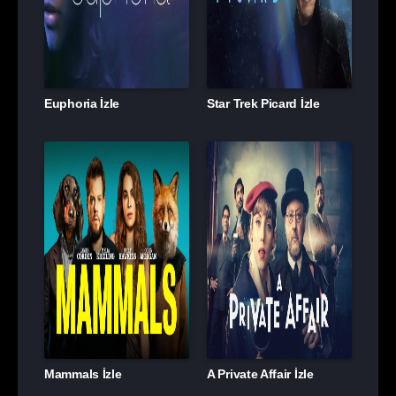
Euphoria İzle
Star Trek Picard İzle
Mammals İzle
A Private Affair İzle