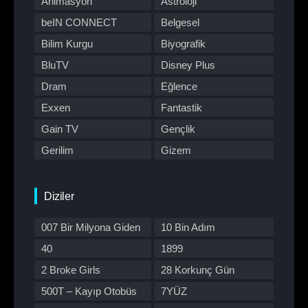
Animasyon
Astroloji
beIN CONNECT
Belgesel
Bilim Kurgu
Biyografik
BluTV
Disney Plus
Dram
Eğlence
Exxen
Fantastik
Gain TV
Gençlik
Gerilim
Gizem
HBO Max
Hulu
Japon Dizisi
Komedi
Diziler
Kore Dizileri
Kore Yapımı
007 Bir Milyona Giden
10 Bin Adım
Korku
Macera
Yol
40
1899
Müzik
Müzikal
2 Broke Girls
28 Korkunç Gün
Netflix
Otomobil
500T – Kayıp Otobüs
7YÜZ
Polisiye
Prime Video