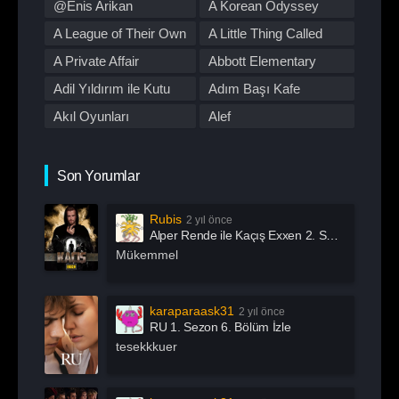
@Enis Arikan
A Korean Odyssey
Program
Reality
A League of Their Own
A Little Thing Called
Romantik
Savaş
First Love
A Private Affair
Abbott Elementary
Spor
Stand Up
Adil Yıldırım ile Kutu
Adım Başı Kafe
Suç
Tabii
Akıl Oyunları
Alef
Talk Show
TOD
All Of Us Are Dead
All or Nothing:
TV Dizileri İzle
Western
Manchester City
Alma
Alper Rende ile Kaçış
Son Yorumlar
Yarışma
Yaşam
American Horror Story
American Odyssey
Rubis
2 yıl önce
Andropoz
Arabeskin Aşık
Alper Rende ile Kaçış Exxen 2. Sezon 1. Bölüm İzle
Kadınları
Arayış
Arcane
Mükemmel
Archive 81
Arjen
Arrow
Asla Vazgeçme
karaparaask31
2 yıl önce
RU 1. Sezon 6. Bölüm İzle
Aslında Özgürsün
Astrolojik Şifreler
tesekkkuer
Atatürk
Atatürk 1881 – 1919
Ayak İşleri
Az Önce Babamı