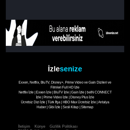
İzle
senize
Exxen, Netflix, BluTV, Disney+, Prime Video ve Gain Dizileri ve
Filmleri Full HD İzle
Netflix İzle
|
Exxen İzle
|
BluTV İzle
|
Gain İzle
|
beIN CONNECT
İzle
|
Prime Video İzle
|
Disney Plus İzle
Ücretsiz Dizi İzle
|
Türk İfşa
|
HBO Max Ücretsiz İzle
|
Antalya
Haber
|
Gibi İzle
|
Sesli Kitap
|
Sitemap
İletişim
Künye
Gizlilik Politikası