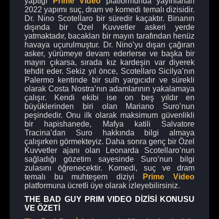
yaptığı
Prime Video
platformunda yayınlanan
2022 yapımı suç, dram ve komedi temalı dizisidir.
Dr. Nino Scotellaro bir süredir kaçaktır. Binanın
dışında bir Özel Kuvvetler askeri yerde
yatmaktadır, bacakları bir mayın tarafından henüz
havaya uçurulmuştur. Dr. Nino’yu dışarı çağıran
asker, yürümeye devam ederlerse ve başka bir
mayın çıkarsa, sırada kız kardeşin var diyerek
tehdit eder. Sekiz yıl önce, Scotellaro Sicilya’nın
Palermo kentinde bir sulh yargıcıdır ve sürekli
olarak Costa Nostra’nın adamlarının yakalamaya
çalışır. Kendi ekibi ise on beş yıldır en
büyüklerinden biri olan Mariano Suro’nun
peşindedir. Onu ilk olarak maksimum güvenlikli
bir hapishanede, Mafya katili Salvatore
Tracina’dan Suro hakkında bilgi almaya
çalışırken görmekteyiz. Daha sonra genç bir Özel
Kuvvetler ajanı olan Leonarda Scotellaro’nun
sağladığı gözetim sayesinde Suro’nun bilgi
zulasını öğrenecektir. Komedi, suç ve dram
temalı bu muhteşem diziyi
Prime Video
platformuna ücretli üye olarak izleyebilirsiniz.
THE BAD GUY PRIM VIDEO DİZİSİ KONUSU
VE ÖZETİ