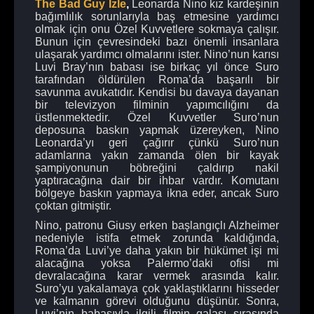
The Bad Guy İzle
,
Leonarda Nino kız kardeşinin
bağımlılık sorunlarıyla baş etmesine yardımcı
olmak için onu Özel Kuvvetlere sokmaya çalışır.
Bunun için çevresindeki bazı önemli insanlara
ulaşarak yardımcı olmalarını ister. Nino’nun karısı
Luvi Bray’nın babası ise birkaç yıl önce Suro
tarafından öldürülen Roma’da başarılı bir
savunma avukatıdır. Kendisi bu davaya dayanan
bir televizyon filminin yapımcılığını da
üstlenmektedir. Özel Kuvvetler Suro’nun
deposuna baskın yapmak üzereyken, Nino
Leonarda’yı geri çağırır çünkü Suro’nun
adamlarına yakın zamanda ölen bir kayak
şampiyonunun böbreğini çaldırıp nakil
yaptıracağına dair bir ihbar vardır. Komutanı
bölgeye baskın yapmaya ikna eder, ancak Suro
çoktan gitmiştir.
Nino, patronu Giusy erken başlangıçlı Alzheimer
nedeniyle istifa etmek zorunda kaldığında,
Roma’da Luvi’ye daha yakın bir hükümet işi mi
alacağına yoksa Palermo’daki ofisi mi
devralacağına karar vermek arasında kalır.
Suro’yu yakalamaya çok yaklaştıklarını hisseder
ve kalmanın görevi olduğunu düşünür. Sonra,
Luvi’nin babasıyla ilgili filmin galası sırasında