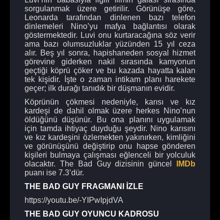
sorgulanmak üzere getirilir. Görünüşe göre,
Leonarda tarafından dinlenen bazı telefon
dinlemeleri Nino’yu mafya bağlantısı olarak
göstermektedir. Luvi onu kurtaracağına söz verir
ama bazı olumsuzluklar yüzünden 15 yıl ceza
alır. Beş yıl sonra, hapishaneden sosyal hizmet
görevine giderken nakil sırasında kamyonun
geçtiği köprü çöker ve bu kazada hayatta kalan
tek kişidir. İşte o zaman intikam planı harekete
geçer; ilk durağı tanıdık bir düşmanın evidir.
Köprünün çökmesi nedeniyle, karısı ve kız
kardeşi de dahil olmak üzere herkes Nino’nun
öldüğünü düşünür. Bu ona planını uygulamak
için tamda ihtiyaç duyduğu şeydir. Nino karısını
ve kız kardeşini özlemekten yakınırken, kimliğini
ve görünüşünü değiştirip onu hapse gönderen
kişileri bulmaya çalışması eğlenceli bir yolculuk
olacaktır. The Bad Guy dizisinin güncel
IMDb
puanı ise 7.3’dür.
THE BAD GUY FRAGMANI İZLE
https://youtu.be/-YIPwIpjdVA
THE BAD GUY OYUNCU KADROSU