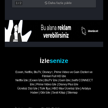
Daha fazla yükle
1
/
2
İzle
senize
Exxen, Netflix, BluTV, Disney+, Prime Video ve Gain Dizileri ve
Filmleri Full HD İzle
Netflix İzle
|
Exxen İzle
|
BluTV İzle
|
Gain İzle
|
beIN CONNECT
İzle
|
Prime Video İzle
|
Disney Plus İzle
Ücretsiz Dizi İzle
|
Türk İfşa
|
HBO Max Ücretsiz İzle
|
Antalya
Haber
|
Gibi İzle
|
Sesli Kitap
|
Sitemap