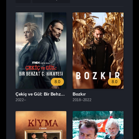
8.0
8.0
Çekiç ve Gül: Bir Behzat Ç. Hikayesi
Bozkır
2022–
2018–2022