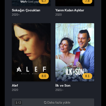
6.7
7.8
Sokağın Çocukları
Yarım Kalan Aşklar
2020–
2020
8.0
8.1
Alef
İlk ve Son
2020
2021–
Daha fazla yükle
1
/
2