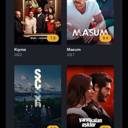
7.6
8.4
Kıyma
Masum
2022
2017