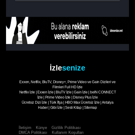
İzle
senize
Exxen, Netflix, BluTV, Disney+, Prime Video ve Gain Dizileri ve
Filmleri Full HD İzle
Netflix İzle
|
Exxen İzle
|
BluTV İzle
|
Gain İzle
|
beIN CONNECT
İzle
|
Prime Video İzle
|
Disney Plus İzle
Ücretsiz Dizi İzle
|
Türk İfşa
|
HBO Max Ücretsiz İzle
|
Antalya
Haber
|
Gibi İzle
|
Sesli Kitap
|
Sitemap
İletişim
Künye
Gizlilik Politikası
DMCA Politikası
Kullanım Koşulları