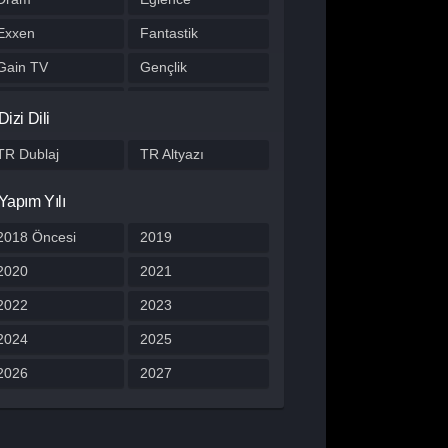
Exxen
Fantastik
Gain TV
Gençlik
Gerilim
Gizem
Dizi Dili
HBO Max
Hulu
TR Dublaj
TR Altyazı
Japon Dizisi
Komedi
Yapım Yılı
Kore Dizileri
Kore Yapımı
Korku
2018 Öncesi
Macera
2019
Müzik
2020
Müzikal
2021
Netflix
2022
Otomobil
2023
Polisiye
2024
Prime Video
2025
Program
2026
Reality
2027
Romantik
Savaş
Spor
Stand Up