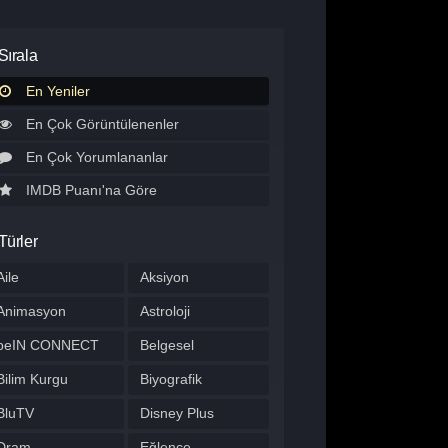
Sırala
En Yeniler
En Çok Görüntülenenler
En Çok Yorumlananlar
IMDB Puanı'na Göre
Türler
Aile
Aksiyon
Animasyon
Astroloji
beIN CONNECT
Belgesel
Bilim Kurgu
Biyografik
BluTV
Disney Plus
Dram
Eğlence