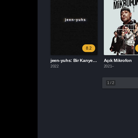
8.2
jeen-yuhs: Bir Kanye Üçlemesi
Açık Mikrofon
2022
2021–
1
/
2