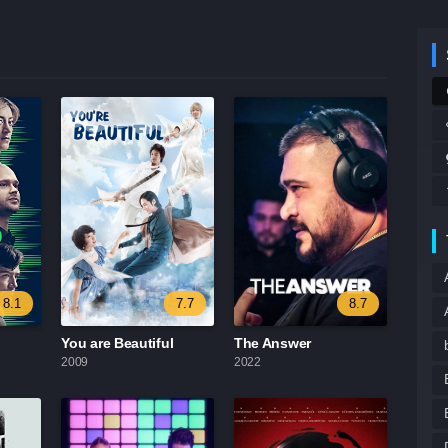
8.1
7.7
8.7
You are Beautiful
The Answer
2009
2022