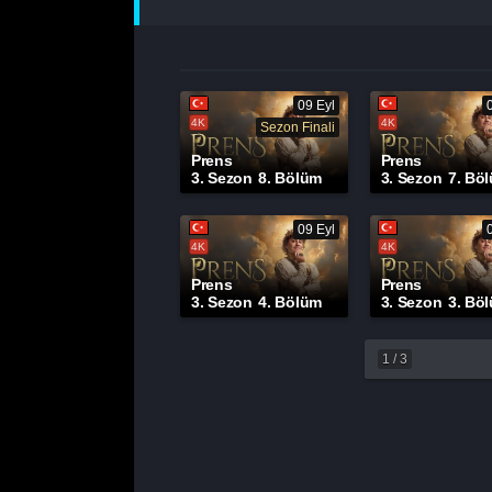
09 Eyl
4K
4K
Sezon Finali
Prens
Prens
3. Sezon
8. Bölüm
3. Sezon
7. Bö
09 Eyl
4K
4K
Prens
Prens
3. Sezon
4. Bölüm
3. Sezon
3. Bö
1
/
3