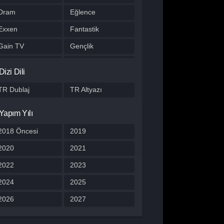
Dram
Eğlence
Exxen
Fantastik
Gain TV
Gençlik
Gerilim
Gizem
Dizi Dili
HBO Max
Hulu
TR Dublaj
TR Altyazı
Japon Dizisi
Komedi
Yapım Yılı
Kore Dizileri
Kore Yapımı
Korku
2018 Öncesi
Macera
2019
Müzik
2020
Müzikal
2021
Netflix
2022
Otomobil
2023
Polisiye
2024
Prime Video
2025
Program
2026
Reality
2027
Romantik
Savaş