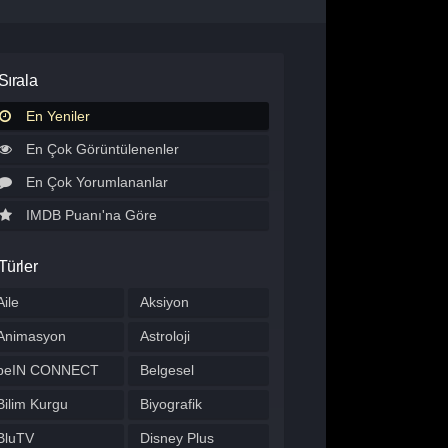
Sırala
En Yeniler
En Çok Görüntülenenler
En Çok Yorumlananlar
IMDB Puanı'na Göre
Türler
Aile
Aksiyon
Animasyon
Astroloji
beIN CONNECT
Belgesel
Bilim Kurgu
Biyografik
BluTV
Disney Plus