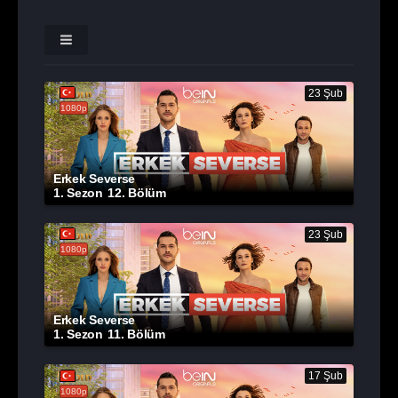
23 Şub
1080p
Erkek Severse
1. Sezon
12. Bölüm
23 Şub
1080p
Erkek Severse
1. Sezon
11. Bölüm
17 Şub
1080p