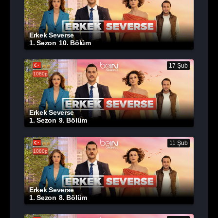
Erkek Severse
1. Sezon
10. Bölüm
17 Şub
1080p
Erkek Severse
1. Sezon
9. Bölüm
11 Şub
1080p
Erkek Severse
1. Sezon
8. Bölüm