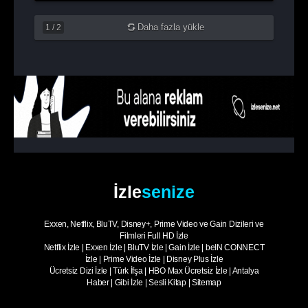
Daha fazla yükle
1
/
2
İzle
senize
Exxen, Netflix, BluTV, Disney+, Prime Video ve Gain Dizileri ve
Filmleri Full HD İzle
Netflix İzle
|
Exxen İzle
|
BluTV İzle
|
Gain İzle
|
beIN CONNECT
İzle
|
Prime Video İzle
|
Disney Plus İzle
Ücretsiz Dizi İzle
|
Türk İfşa
|
HBO Max Ücretsiz İzle
|
Antalya
Haber
|
Gibi İzle
|
Sesli Kitap
|
Sitemap