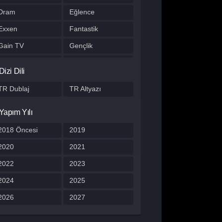
Dram
Eğlence
Exxen
Fantastik
Gain TV
Gençlik
Gerilim
Gizem
Dizi Dili
HBO Max
Hulu
TR Dublaj
TR Altyazı
Japon Dizisi
Komedi
Yapım Yılı
Kore Dizileri
Kore Yapımı
Korku
2018 Öncesi
Macera
2019
Müzik
2020
Müzikal
2021
Netflix
2022
Otomobil
2023
Polisiye
2024
Prime Video
2025
Program
2026
Reality
2027
Romantik
Savaş