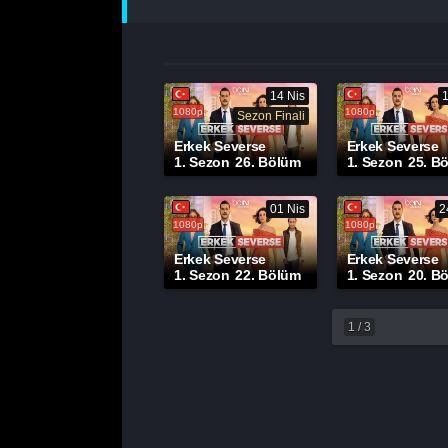
14 Nis
1080p
1080p
Sezon Finali
Erkek Severse
Erkek Severse
1. Sezon
26. Bölüm
1. Sezon
25. B
01 Nis
2
1080p
1080p
Erkek Severse
Erkek Severse
1. Sezon
22. Bölüm
1. Sezon
20. B
1
/
3