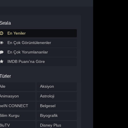
Sırala
En Yeniler
En Çok Görüntülenenler
En Çok Yorumlananlar
IMDB Puanı'na Göre
Türler
Aile
Aksiyon
Animasyon
Astroloji
beIN CONNECT
Belgesel
Bilim Kurgu
Biyografik
BluTV
Disney Plus